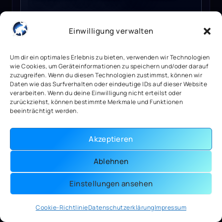
Einwilligung verwalten
45,59
€
2 vorrätig
Um dir ein optimales Erlebnis zu bieten, verwenden wir Technologien
wie Cookies, um Geräteinformationen zu speichern und/oder darauf
Mehr anzeigen
zuzugreifen. Wenn du diesen Technologien zustimmst, können wir
Daten wie das Surfverhalten oder eindeutige IDs auf dieser Website
verarbeiten. Wenn du deine Einwilligung nicht erteilst oder
zurückziehst, können bestimmte Merkmale und Funktionen
beeinträchtigt werden.
MXGP PRO Steam Key GLOBAL
Akzeptieren
Ablehnen
Einstellungen ansehen
Cookie-Richtlinie
Datenschutzerklärung
Impressum