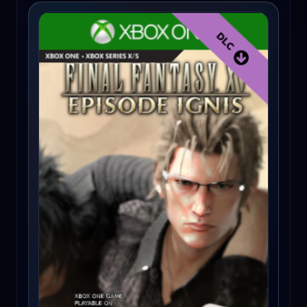
FINAL FANTASY XV: EPISODE IGNIS (Xbox One) - Xbox Live