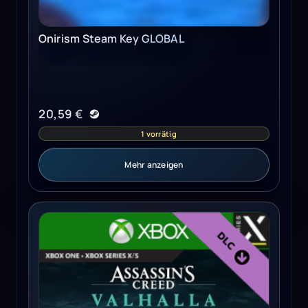
Onirism Steam Key GLOBAL
20,59
€
1 vorrätig
Mehr anzeigen
Assassin's Creed Valhalla: Dawn of Ragnarök (Xbox Series