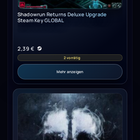
Shadowrun Returns Deluxe Upgrade
Steam Key GLOBAL
2,39
€
2 vorrätig
Mehr anzeigen
Call of Duty: Ghosts - Season Pass Xbox Live Key EUROPE