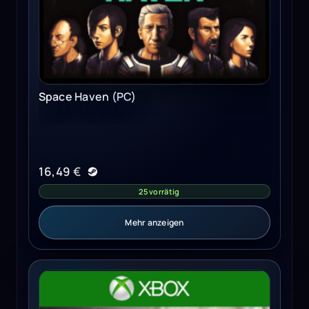
Space Haven (PC)
16,49
€
25 vorrätig
Mehr anzeigen
Tony Hawk's™ Pro Skater™ 1 + 2 (Xbox One) - Xbox Live 