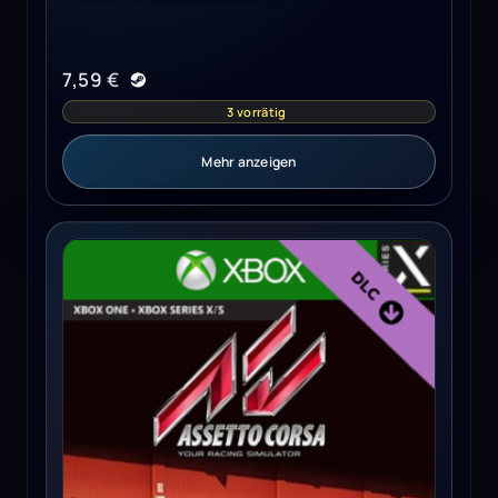
7,59
€
3 vorrätig
Mehr anzeigen
Assetto Corsa - Ready To Race Pack (Xbox One) - Xbox L