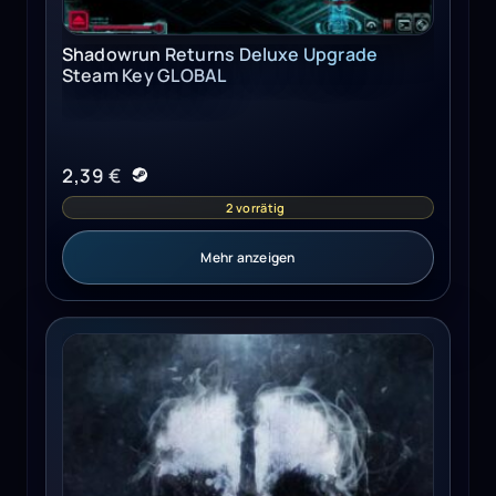
Shadowrun Returns Deluxe Upgrade
Steam Key GLOBAL
2,39
€
2 vorrätig
Mehr anzeigen
Call of Duty: Ghosts - Season Pass Xbox Live Key EUROPE