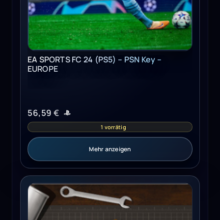
EA SPORTS FC 24 (PS5) – PSN Key –
EUROPE
56,59
€
1 vorrätig
Mehr anzeigen
The Repair House: Restoration Sim (PC) - Steam Key - G