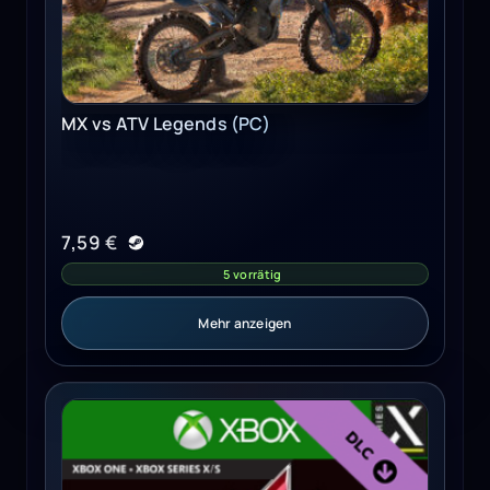
MX vs ATV Legends (PC)
7,59
€
5 vorrätig
Mehr anzeigen
Assetto Corsa - Ready To Race Pack (Xbox One) - Xbox L