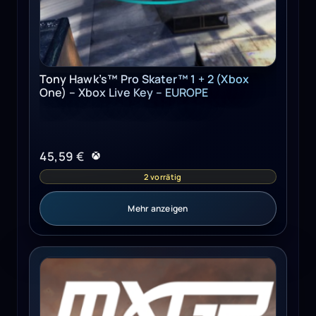
Tony Hawk’s™ Pro Skater™ 1 + 2 (Xbox
One) – Xbox Live Key – EUROPE
45,59
€
2 vorrätig
Mehr anzeigen
MXGP PRO Steam Key GLOBAL