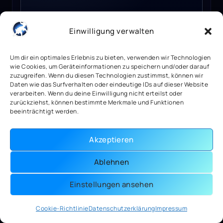
4,99
€
Einwilligung verwalten
64 vorrätig
Um dir ein optimales Erlebnis zu bieten, verwenden wir Technologien
Mehr anzeigen
wie Cookies, um Geräteinformationen zu speichern und/oder darauf
zuzugreifen. Wenn du diesen Technologien zustimmst, können wir
Daten wie das Surfverhalten oder eindeutige IDs auf dieser Website
verarbeiten. Wenn du deine Einwilligung nicht erteilst oder
Mafia II: Joe's Adventure Steam Key GLOBAL
zurückziehst, können bestimmte Merkmale und Funktionen
beeinträchtigt werden.
Akzeptieren
Ablehnen
Einstellungen ansehen
Cookie-Richtlinie
Datenschutzerklärung
Impressum