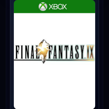
FINAL FANTASY IX (Xbox One) - Xbox Live Key - EUROPE