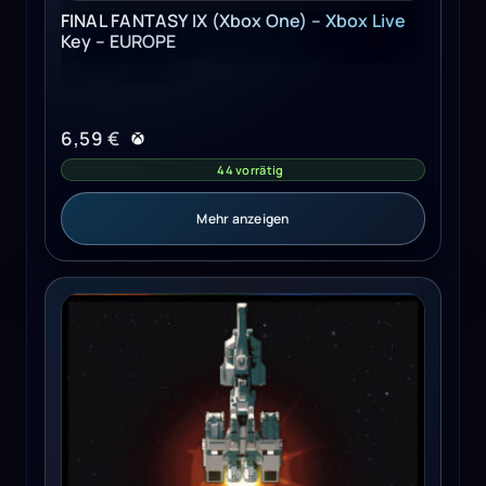
FINAL FANTASY IX (Xbox One) – Xbox Live
Key – EUROPE
6,59
€
44 vorrätig
Mehr anzeigen
Space Haven (PC) - Steam Key - GLOBAL