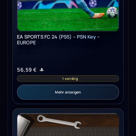
EA SPORTS FC 24 (PS5) – PSN Key –
EUROPE
56,59
€
1 vorrätig
Mehr anzeigen
The Repair House: Restoration Sim (PC) - Steam Key - G