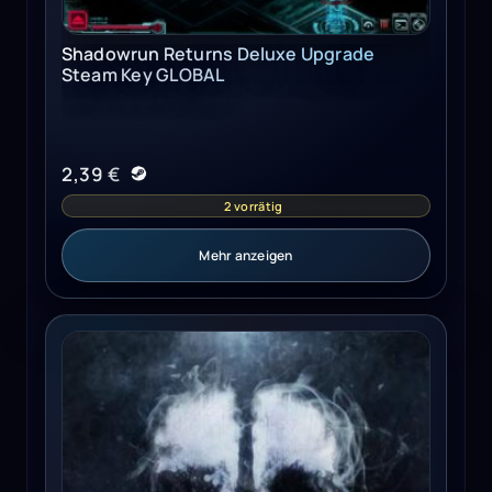
Shadowrun Returns Deluxe Upgrade
Steam Key GLOBAL
2,39
€
2 vorrätig
Mehr anzeigen
Call of Duty: Ghosts - Season Pass Xbox Live Key EUROPE