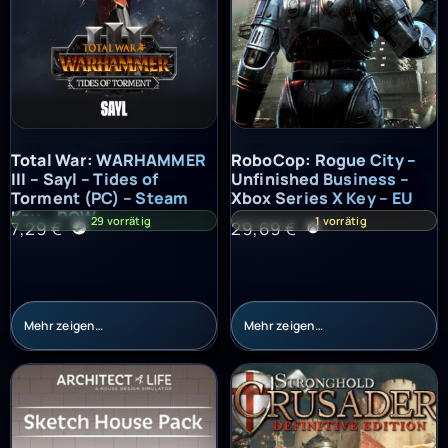
Total War: WARHAMMER III – Sayl – Tides of Torment (PC) – St
RoboCop: Rogue City – Unfinish
Total War: WARHAMMER
RoboCop: Rogue City –
III – Sayl – Tides of
Unfinished Business –
Torment (PC) – Steam
Xbox Series X Key – EU
Key – ROW
29 vorrätig
1 vorrätig
7,29
€
29,69
€
Mehr zeigen…
Mehr zeigen…