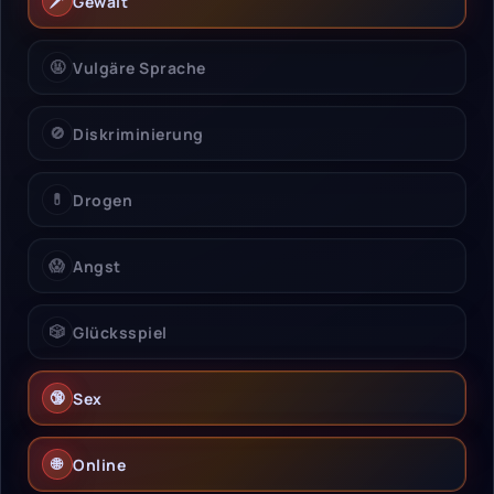
🗡️
Gewalt
🤬
Vulgäre Sprache
🚫
Diskriminierung
💊
Drogen
😱
Angst
🎲
Glücksspiel
🔞
Sex
🌐
Online