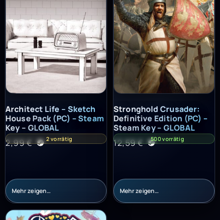
Architect Life – Sketch House Pack (PC) – Steam Key – GLOBAL
Stronghold Crusader: Definitiv
Architect Life – Sketch
Stronghold Crusader:
House Pack (PC) – Steam
Definitive Edition (PC) –
Key – GLOBAL
Steam Key – GLOBAL
2 vorrätig
500 vorrätig
2,99
€
12,59
€
Mehr zeigen…
Mehr zeigen…