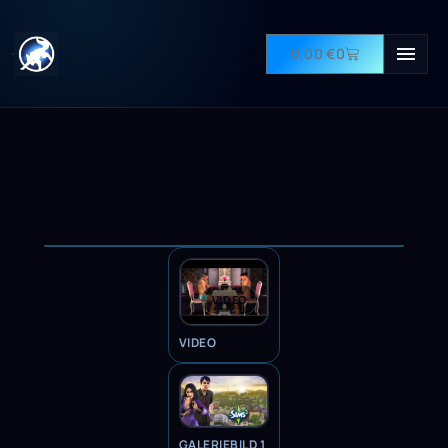
0,00
€
0
VIDEO
VIDEO
GALERIEBILD 1