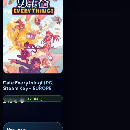
Date Everything! (PC) – Steam Key – EUROPE
Date Everything! (PC) –
Steam Key – EUROPE
5 vorrätig
2,19
€
Mehr zeigen…