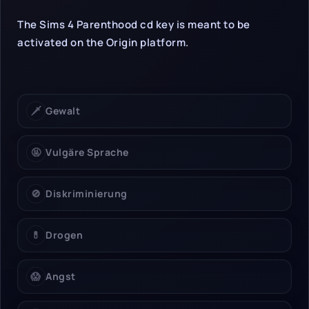
The Sims 4 Parenthood cd key is meant to be
activated on the Origin platform.
🗡️
Gewalt
🤬
Vulgäre Sprache
🚫
Diskriminierung
💊
Drogen
😱
Angst