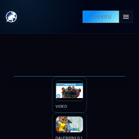
0,00
€
0
VIDEO
VIDEO
GALERIEBILD 1