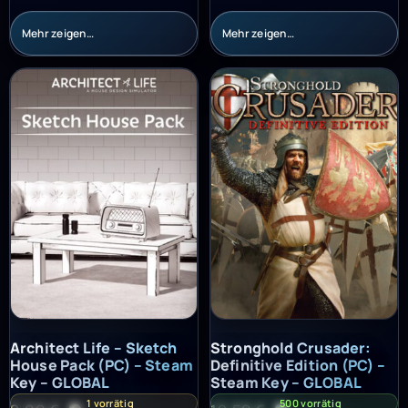
Mehr zeigen…
Mehr zeigen…
Architect Life – Sketch House Pack (PC) – Steam Key – GLOBAL
Stronghold Crusader: Definitiv
Architect Life – Sketch
Stronghold Crusader:
House Pack (PC) – Steam
Definitive Edition (PC) –
Key – GLOBAL
Steam Key – GLOBAL
1 vorrätig
500 vorrätig