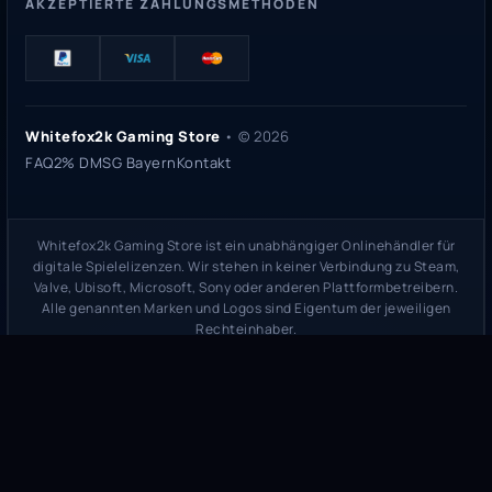
AKZEPTIERTE ZAHLUNGSMETHODEN
Whitefox2k Gaming Store
• ©
2026
FAQ
2% DMSG Bayern
Kontakt
Whitefox2k Gaming Store ist ein unabhängiger Onlinehändler für
digitale Spielelizenzen. Wir stehen in keiner Verbindung zu Steam,
Valve, Ubisoft, Microsoft, Sony oder anderen Plattformbetreibern.
Alle genannten Marken und Logos sind Eigentum der jeweiligen
Rechteinhaber.
Sicherheitsprüfung:
whitefox2k.de auf ScamAdviser prüfen
(
100/100
Stand 31. Mai 2026)
Trustpilot