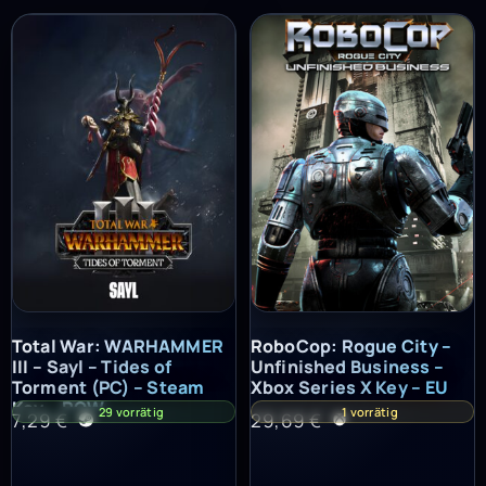
Total War: WARHAMMER III – Sayl – Tides of Torment (PC) – St
RoboCop: Rogue City – Unfinish
Total War: WARHAMMER
RoboCop: Rogue City –
III – Sayl – Tides of
Unfinished Business –
Torment (PC) – Steam
Xbox Series X Key – EU
Key – ROW
29 vorrätig
1 vorrätig
7,29
€
29,69
€