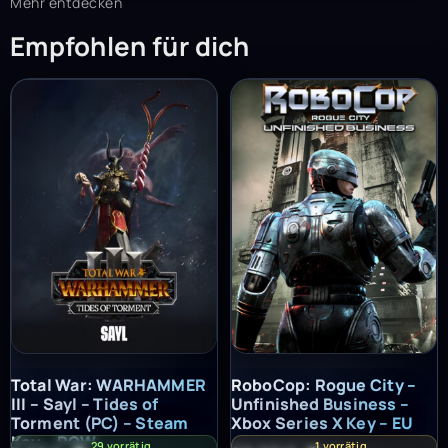
Mehr entdecken
Empfohlen für dich
Total War: WARHAMMER III – Sayl – Tides of Torment (PC) – St
RoboCop: Rogue City – Unfinish
Total War: WARHAMMER
RoboCop: Rogue City –
III – Sayl – Tides of
Unfinished Business –
Torment (PC) – Steam
Xbox Series X Key – EU
Key – ROW
29 vorrätig
1 vorrätig