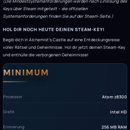
(Die Mindestsystemanforderungen werden nach Einlösung des
Keys über Steam mitgeteilt – die offiziellen
Systemanforderungen finden Sie auf der Steam-Seite.)
HOL DIR NOCH HEUTE DEINEN STEAM-KEY!
Begib dich in Alchemist's Castle auf eine Entdeckungsreise
voller Rätsel und Geheimnisse. Hol dir jetzt deinen Steam-Key
und enthülle die verborgenen Geheimnisse!
Systemanforderunge
Systemvoraussetzun
MINIMUM
Prozessor
Atom z8300
Grafik
Intel HD
Erinnerung
256 MB RAM