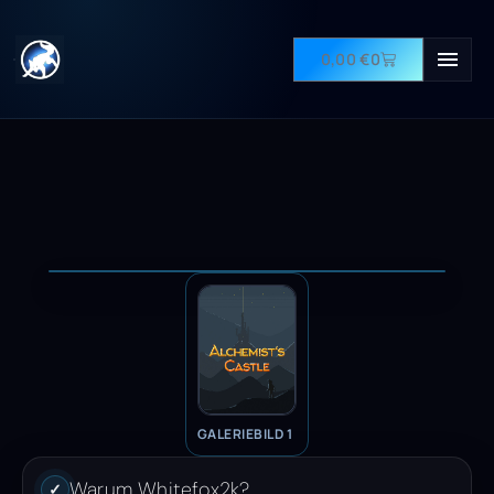
0,00
€
0
GALERIEBILD 1
Warum Whitefox2k?
✓