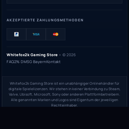
AKZEPTIERTE ZAHLUNGSMETHODEN
Whitefox2k Gaming Store
• ©
2026
FAQ
2% DMSG Bayern
Kontakt
Whitefox2k Gaming Store ist ein unabhängiger Onlinehändler für
digitale Spielelizenzen. Wir stehen in keiner Verbindung zu Steam,
Valve, Ubisoft, Microsoft, Sony oder anderen Plattformbetreibern.
Alle genannten Marken und Logos sind Eigentum der jeweiligen
Rechteinhaber.
Sicherheitsprüfung:
whitefox2k.de auf ScamAdviser prüfen
(
100/100
Stand 31. Mai 2026)