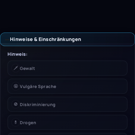
Hinweise & Einschränkungen
Hinweise & Einschrän
Hinweis:
🗡️
Gewalt
🤬
Vulgäre Sprache
🚫
Diskriminierung
💊
Drogen