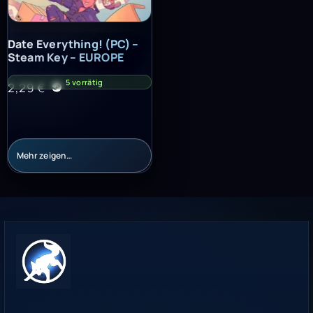
Date Everything! (PC) – Steam Key – EUROPE
Date Everything! (PC) –
Steam Key – EUROPE
5 vorrätig
2,29
€
Mehr zeigen…