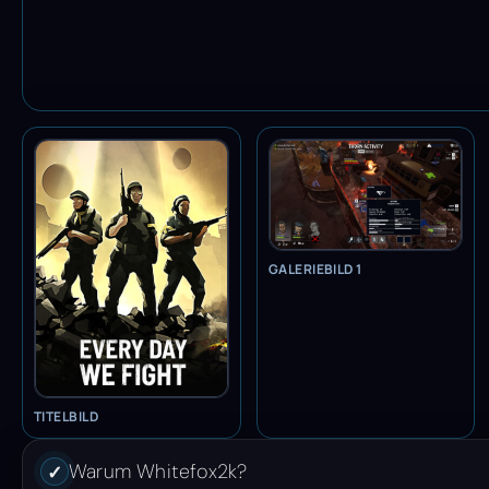
GALERIEBILD 1
TITELBILD
Warum Whitefox2k?
✓