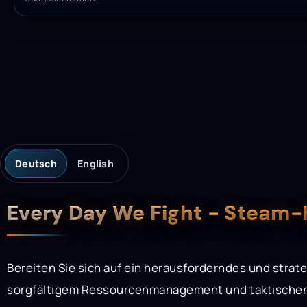
Deutsch
English
Beschreibung
Every Day We Fight - Steam
Bereiten Sie sich auf ein herausforderndes und strat
sorgfältigem Ressourcenmanagement und taktische