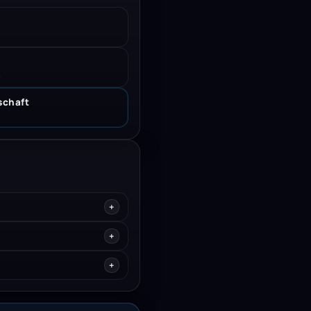
.
schaft