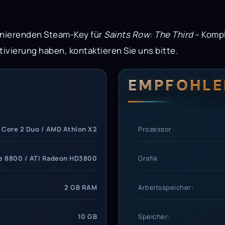
ionierenden Steam-Key für
Saints Row: The Third
– Kompl
tivierung haben, kontaktieren Sie uns bitte.
erungen
setzungen
EMPFOHLE
l Core 2 Duo / AMD Athlon X2
Prozessor
e 8800 / ATI Radeon HD3800
Grafik
2 GB RAM
Arbeitsspeicher:
10 GB
Speicher: