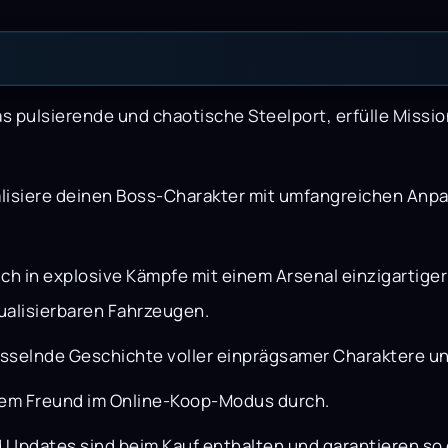
s pulsierende und chaotische Steelport, erfülle Miss
lisiere deinen Boss-Charakter mit umfangreichen Anp
ich in explosive Kämpfe mit einem Arsenal einzigartige
ualisierbaren Fahrzeugen.
esselnde Geschichte voller einprägsamer Charaktere 
nem Freund im Online-Koop-Modus durch.
 Updates sind beim Kauf enthalten und garantieren so d