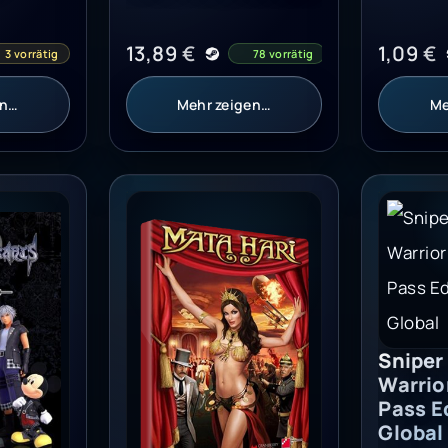
13,89
€
1,09
€
3 vorrätig
78 vorrätig
en…
Mehr zeigen…
Me
 GLOBAL
III + Re Mind (DLC) (PC) - Steam Key - GLOBAL
Mata Hari Steam Key GLOBAL
Sniper G
Sniper
Warrio
Pass E
Global