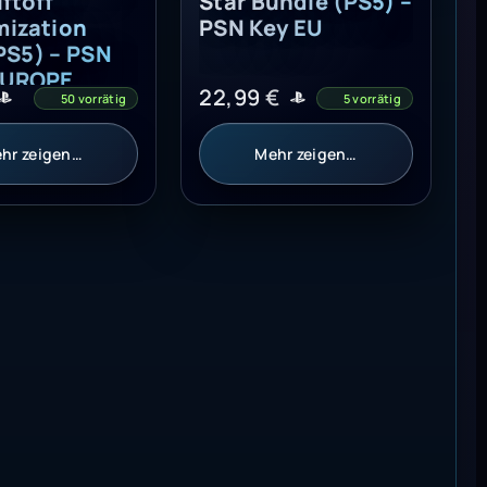
ftoff
Star Bundle (PS5) –
ization
PSN Key EU
PS5) – PSN
EUROPE
22,99
€
50 vorrätig
5 vorrätig
hr zeigen…
Mehr zeigen…
 EUROPE
der Bonus (PS5) - PSN Key - EUROPE