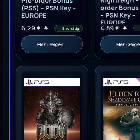
Nightreign –
Pre-order Bonus
order Bonus
(PS5) – PSN Key –
– PSN Key –
EUROPE
EUROPE
4,89
€
6,29
€
9 vorrätig
Mehr zeigen…
Mehr zeig
Doom: The Dark Ages - Pre-order bonus (PS5) 
Elden Ring Shad