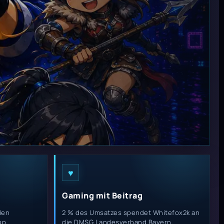
♥
Gaming mit Beitrag
den
2 % des Umsatzes spendet Whitefox2k an
op
die DMSG Landesverband Bayern.