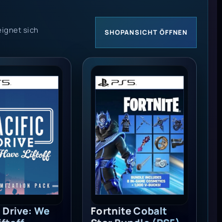
eignet sich
SHOPANSICHT ÖFFNEN
ryu Character Pack DLC (PS5) - PSN Key - EUROPE
Drive: We Have Liftoff Customization Pack (PS5) - PSN 
Fortnite Cobalt Star Bundle (PS5
c Drive: We
Fortnite Cobalt