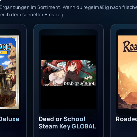
le Ergänzungen im Sortiment. Wenn du regelmäßig nach fris
reich dein schneller Einstieg.
AL
uxe Edition (PC) - Steam Key - EUROPE
Dead or School Steam Key GLOBAL
Roadwar
Deluxe
Dead or School
Roadw
Steam Key GLOBAL