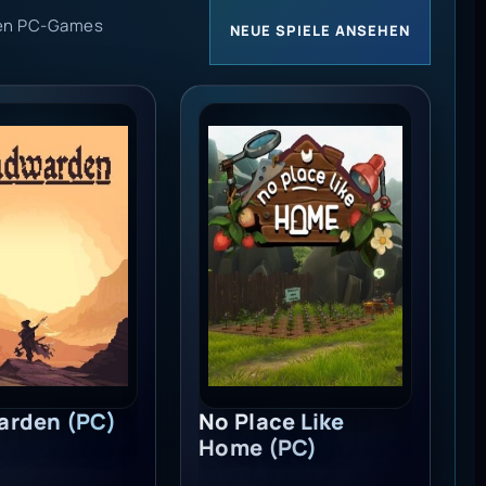
chen PC-Games
NEUE SPIELE ANSEHEN
den (PC) - Steam Key - GLOBAL
No Place Like Home (PC) - Stea
arden (PC)
No Place Like
Home (PC)