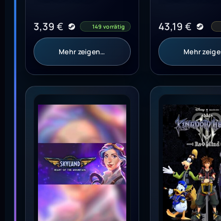
3,39
€
43,19
€
149 vorrätig
Mehr zeigen…
Mehr zeig
Skyland: Heart of the Mountain - Steam - Key
Kingdom Hearts 