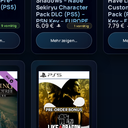
 Pre-
Shadows – Naoe
Have Li
 (PS5)
Sekiryu Character
Custom
Pack DLC (PS5) –
Pack (
PSN Key – EUROPE
Key – 
6,09
€
7,79
€
9 vorrätig
1 vorrätig
en…
Mehr zeigen…
Me
- PSN Key - EUROPE
ow of the Erdtree - Preorder Bonus (PS5) - PSN Key -
Like a Dragon: Infinite Wealth - Pre-or