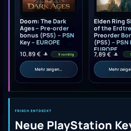
Doom: The Dark
Elden Ring 
Ages – Pre-order
of the Erdtre
bonus (PS5) – PSN
Preorder Bo
Key – EUROPE
(PS5) – PSN 
EUROPE
10,89
€
7,89
€
9 vorrätig
Mehr zeigen…
Mehr zeig
FRISCH ENTDECKT
Neue PlayStation Ke