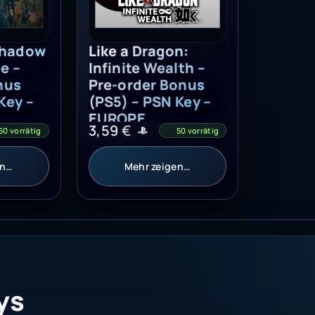
Shadow
Like a Dragon:
e –
Infinite Wealth –
nus
Pre-order Bonus
Key –
(PS5) – PSN Key –
EUROPE
3,59
€
50 vorrätig
50 vorrätig
en…
Mehr zeigen…
ys