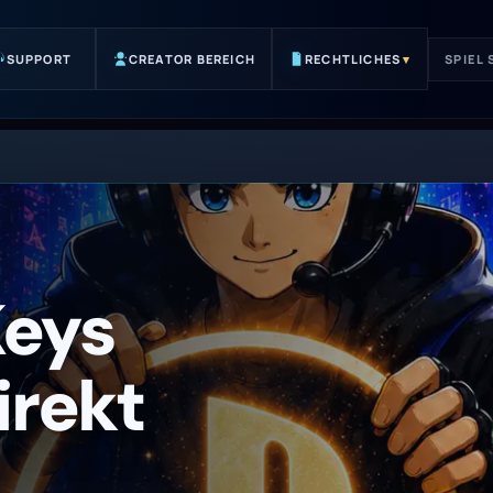
SUPPORT
CREATOR BEREICH
RECHTLICHES
▾
SPIEL
Keys
irekt