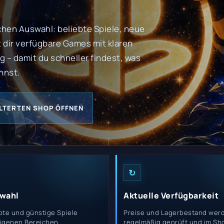
chen Auswahl: beliebte Spiele, neue
 dir verfügbare Games mit klaren
 – damit du schneller findest, was
nnst.
ILTERTEN SHOP ÖFFNEN
↻
swahl
Aktuelle Verfügbarkeit
bte und günstige Spiele
Preise und Lagerbestand wer
eigenen Bereichen
regelmäßig geprüft und im Sh