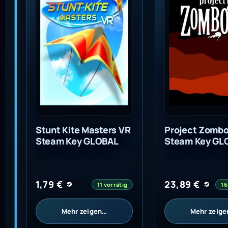
Stunt Kite Masters VR
Project Zombo
Steam Key GLOBAL
Steam Key GL
1,79
€
23,89
€
11 vorrätig
16
Mehr zeigen…
Mehr zeig