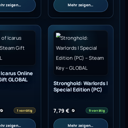
hr zeigen…
Mehr zeigen…
 Icarus Online Steam Gift GLOBAL
Stronghold: Warlords | Special 
 Icarus Online
Gift GLOBAL
Stronghold: Warlords |
Special Edition (PC)
7,79
€
1 vorrätig
9 vorrätig
hr zeigen…
Mehr zeigen…