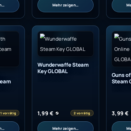
en…
Mehr zeigen…
Me
Anniversary Steam Key GLOBAL
Wunderwaffe Steam Key GLOBAL
Guns of
Wunderwaffe Steam
Key GLOBAL
Guns of
team
Steam 
1,99
€
3,99
€
1 vorrätig
2 vorrätig
en…
Mehr zeigen…
Me