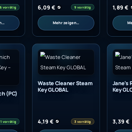
6,09
€
1,89
€
6 vorrätig
9 vorrätig
en…
Mehr zeigen…
Me
BAL
 (PC) - Steam Key - GLOBAL
Waste Cleaner Steam Key GLOBAL
Jane's 
Waste Cleaner Steam
Jane’s 
Key GLOBAL
Key GL
ch (PC)
4,19
€
3,39
€
1 vorrätig
3 vorrätig