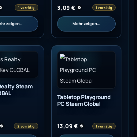
3,09
€
1 vorrätig
1 vorrätig
hr zeigen…
Mehr zeigen…
Realty Steam Key GLOBAL
Tabletop Playground PC Steam 
Realty Steam
OBAL
Tabletop Playground
PC Steam Global
13,09
€
2 vorrätig
1 vorrätig