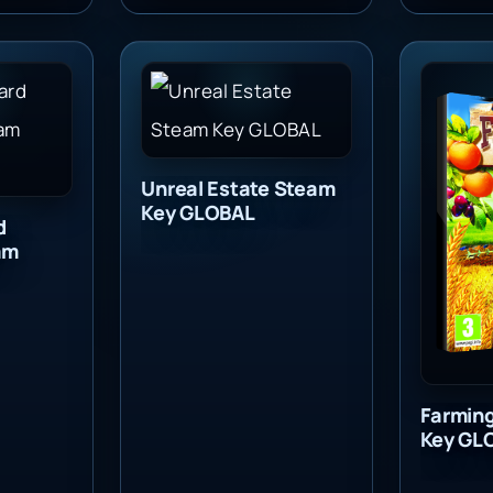
 Simulator Steam Global
Unreal Estate Steam Key GLOBAL
Farming
Unreal Estate Steam
Key GLOBAL
d
am
Farmin
Key GL