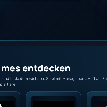
ames entdecken
m und finde dein nächstes Spiel mit Management, Aufbau, F
pieltiefe.
id Steam Key GLOBAL
House of Evil Steam Global
911 Ope