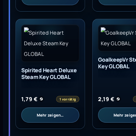
Spirited Heart Deluxe Steam Key GLOBAL
GoalkeepVr St
GoalkeepVr S
Key GLOBAL
Spirited Heart Deluxe
Steam Key GLOBAL
1,79
€
2,19
€
1 vorrätig
Mehr zeigen…
Mehr zeig