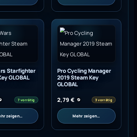
rs Starfighter Steam Key GLOBAL
Pro Cycling Manager 2019 Stea
rs Starfighter
Pro Cycling Manager
Key GLOBAL
2019 Steam Key
GLOBAL
2,79
€
7 vorrätig
3 vorrätig
hr zeigen…
Mehr zeigen…