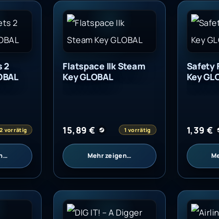
 2 Steam Key GLOBAL
Flatspace IIk Steam Key GLOBAL
Safety 
 2
Flatspace IIk Steam
Safety 
OBAL
Key GLOBAL
Key GL
15,89
€
1,39
€
2 vorrätig
1 vorrätig
en…
Mehr zeigen…
Me
eashed (PC) - Steam Key - GLOBAL
DIG IT! - A Digger Simulator Steam Key
Airline