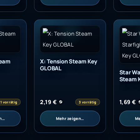
eam Key GLOBAL
X: Tension Steam Key GLOBAL
Star Wa
team
X: Tension Steam Key
GLOBAL
Star Wa
Steam 
2,19
€
1,69
€
1 vorrätig
3 vorrätig
en…
Mehr zeigen…
Me