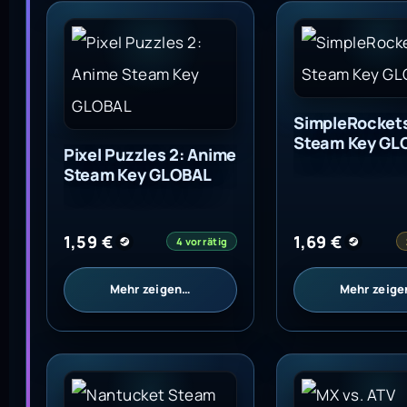
Pixel Puzzles 2: Anime Steam Key GLOBAL
SimpleRockets
SimpleRockets
Steam Key GL
Pixel Puzzles 2: Anime
Steam Key GLOBAL
1,59
€
1,69
€
4 vorrätig
Mehr zeigen…
Mehr zeig
Nantucket Steam Key GLOBAL
MX vs. ATV Unl