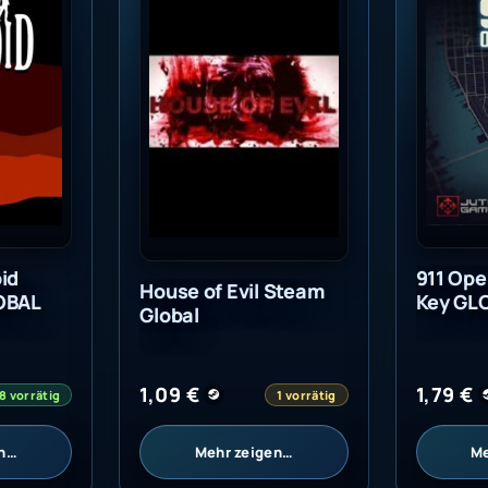
id
911 Ope
House of Evil Steam
OBAL
Key GL
Global
1,09
€
1,79
€
8 vorrätig
1 vorrätig
en…
Mehr zeigen…
Me