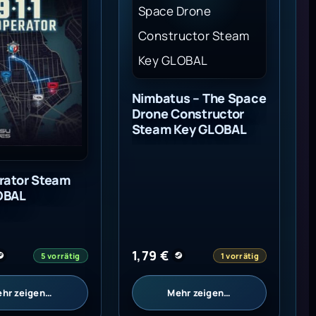
Nimbatus – The Space
Drone Constructor
Steam Key GLOBAL
rator Steam
OBAL
1,79
€
5 vorrätig
1 vorrätig
hr zeigen…
Mehr zeigen…