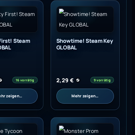
First! Steam Key GLOBAL
Showtime! Steam Key GLOBAL
First! Steam
Showtime! Steam Key
OBAL
GLOBAL
2,29
€
16 vorrätig
9 vorrätig
hr zeigen…
Mehr zeigen…
 GLOBAL
 Tycoon Deluxe Steam Key GLOBAL
Monster Prom Steam Key GLOB