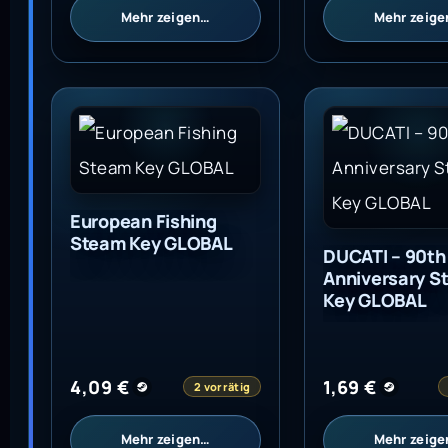
Mehr zeigen…
Mehr zeig
European Fishing Steam Key GLOBAL
DUCATI - 90th 
European Fishing
Steam Key GLOBAL
DUCATI – 90th
Anniversary S
Key GLOBAL
4,09
€
1,69
€
2 vorrätig
Mehr zeigen…
Mehr zeig