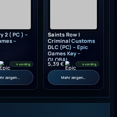
y 2 ( PC ) –
ames –
Saints Row |
Criminal Customs
DLC (PC) – Epic
4 vorrätig
Games Key –
GLOBAL
5,39
€
4 vorrätig
hr zeigen…
Mehr zeigen…