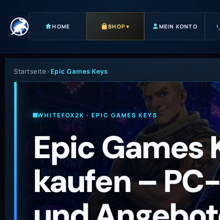
HOME
SHOP
▾
MEIN KONTO
Startseite
›
Epic Games Keys
WHITEFOX2K · EPIC GAMES KEYS
Epic Games 
kaufen – P
und Angebot