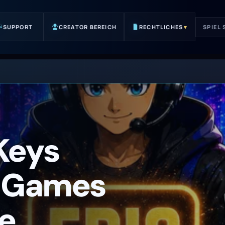
SUPPORT
CREATOR BEREICH
RECHTLICHES
▾
SPIEL
Keys
C-Games
e