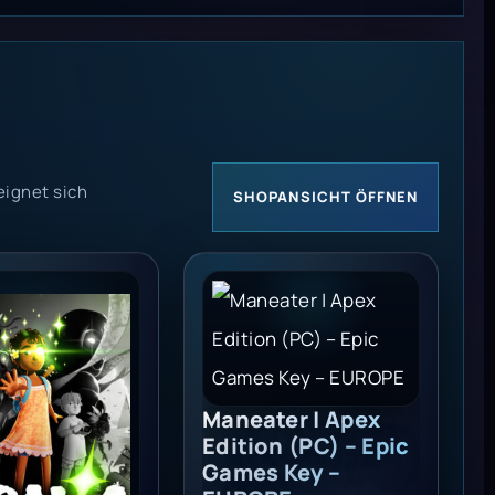
eignet sich
SHOPANSICHT ÖFFNEN
c Games Key - EUROPE
c Games Key - EUROPE
Oléti Edition (PC) - Epic Games Key - EUROPE
Maneater | Apex Edition (PC) - 
Maneater | Apex
Edition (PC) – Epic
Games Key –