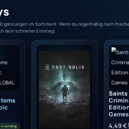
ys
e Ergänzungen im Sortiment. Wenn du regelmäßig nach frisch
h dein schneller Einstieg.
 Key - EUROPE
riminal Customs DLC (PC) - Epic Games Key - GLOBAL
Fort Solis (PC) - Epic Games Key - Globa
Saints R
Saints
stoms
Crimin
pic
Edition
Games
4,49
€
4 vorrätig
Fort Solis (PC) –