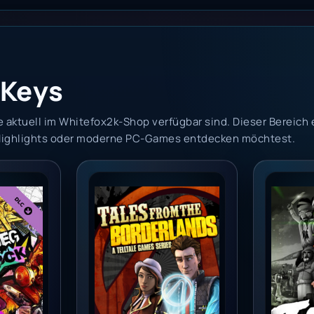
 Keys
 aktuell im Whitefox2k-Shop verfügbar sind. Dieser Bereich 
-Highlights oder moderne PC-Games entdecken möchtest.
Psycho Krieg and the Fantastic Fustercluck (PC) - Epi
Tales from the Borderlands (PC) - Epi
Tchia | 