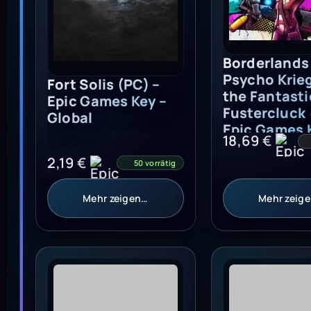
Borderlands 
Psycho Krie
Fort Solis (PC) –
the Fantasti
Epic Games Key –
Fustercluck 
Global
Epic Games 
18,69
€
EUROPE
2,19
€
50 vorrätig
Mehr zeigen…
Mehr zeig
Fortnite - Rocket Rodeo Emote (PC) - Epic Ga
Chivalry 2 - Sp