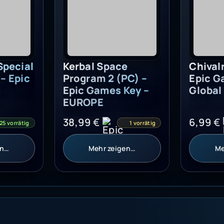
Chivalr
Epic G
Special
Kerbal Space
Global
 – Epic
Program 2 (PC) –
Epic Games Key –
EUROPE
6,99
€
38,99
€
25 vorrätig
1 vorrätig
en…
Mehr zeigen…
Me