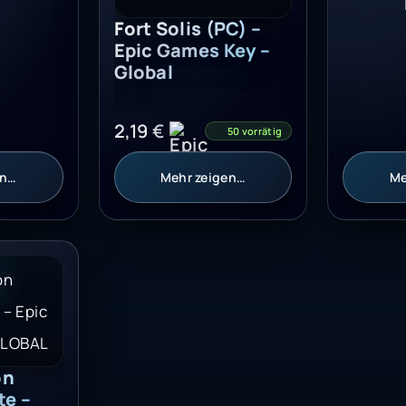
Epic Games Key –
Global
2,19
€
50 vorrätig
en…
Mehr zeigen…
Me
Bounce Emote - Epic Games Key - GLOBAL
on
e –
Key –