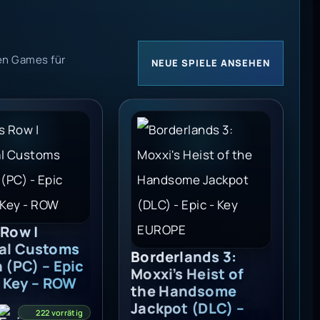
en Games für
NEUE SPIELE ANSEHEN
l
ow | Criminal Customs Edition (PC) - Epic Games Key -
Borderlands 3: Moxxi's Heist of
 Row |
al Customs
Borderlands 3:
 (PC) – Epic
Moxxi’s Heist of
 Key – ROW
the Handsome
Jackpot (DLC) –
222 vorrätig
Epic – Key EUROPE
12,99
€
1 vorrätig