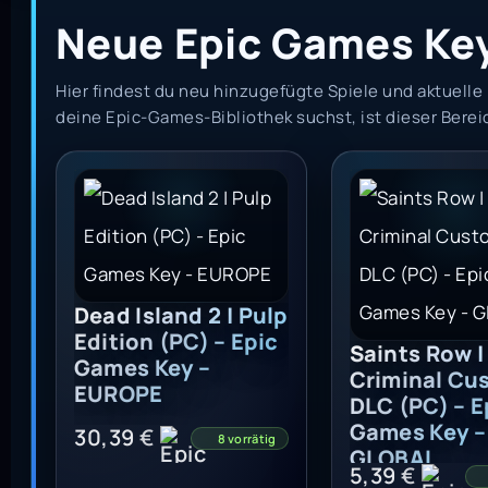
Neue Epic Games Ke
Hier findest du neu hinzugefügte Spiele und aktuell
deine Epic-Games-Bibliothek suchst, ist dieser Bereic
Dead Island 2 | Pulp Edition (PC) - Epic Games
Saints Row | C
Dead Island 2 | Pulp
Edition (PC) – Epic
Saints Row |
Games Key –
Criminal Cu
EUROPE
DLC (PC) – E
Games Key –
30,39
€
8 vorrätig
GLOBAL
5,39
€