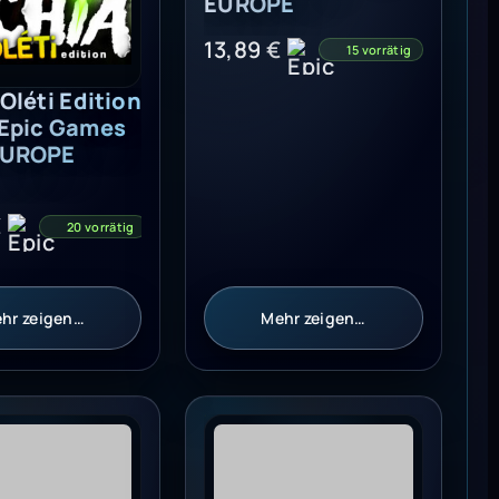
EUROPE
13,89
€
15 vorrätig
 Oléti Edition
 Epic Games
EUROPE
€
20 vorrätig
hr zeigen…
Mehr zeigen…
mes Key - EUROPE
2 ( PC ) - Epic Games - Global
Saints Row | Criminal Customs D