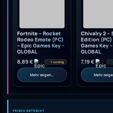
Chivalry 2 – 
Edition (PC)
Fortnite – Rocket
Games Key –
Rodeo Emote (PC)
GLOBAL
– Epic Games Key –
GLOBAL
7,19
€
8,89
€
1 vorrätig
Mehr zeigen…
Mehr zeig
FRISCH ENTDECKT