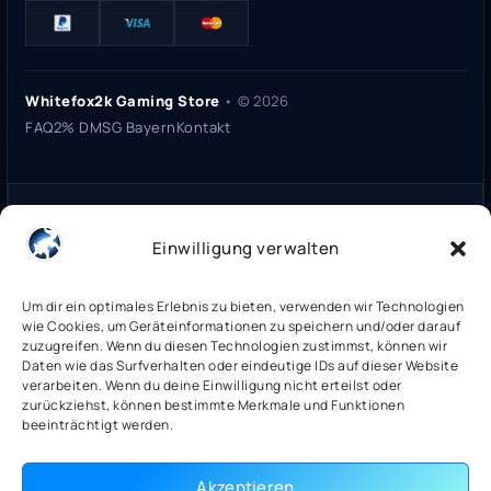
Whitefox2k Gaming Store
• ©
2026
FAQ
2% DMSG Bayern
Kontakt
Whitefox2k Gaming Store ist ein unabhängiger Onlinehändler für
digitale Spielelizenzen. Wir stehen in keiner Verbindung zu Steam,
Einwilligung verwalten
Valve, Ubisoft, Microsoft, Sony oder anderen Plattformbetreibern.
Alle genannten Marken und Logos sind Eigentum der jeweiligen
Rechteinhaber.
Um dir ein optimales Erlebnis zu bieten, verwenden wir Technologien
wie Cookies, um Geräteinformationen zu speichern und/oder darauf
zuzugreifen. Wenn du diesen Technologien zustimmst, können wir
Sicherheitsprüfung:
whitefox2k.de auf ScamAdviser prüfen
Daten wie das Surfverhalten oder eindeutige IDs auf dieser Website
(
100/100
Stand 31. Mai 2026)
verarbeiten. Wenn du deine Einwilligung nicht erteilst oder
zurückziehst, können bestimmte Merkmale und Funktionen
beeinträchtigt werden.
Trustpilot
Akzeptieren