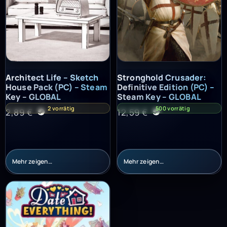
Architect Life – Sketch House Pack (PC) – Steam Key – GLOBAL
Stronghold Crusader: Definitiv
Architect Life – Sketch
Stronghold Crusader:
House Pack (PC) – Steam
Definitive Edition (PC) –
Key – GLOBAL
Steam Key – GLOBAL
2 vorrätig
500 vorrätig
2,89
€
12,59
€
Mehr zeigen…
Mehr zeigen…