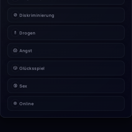
🚫
Diskriminierung
💊
Drogen
😱
Angst
🎲
Glücksspiel
🔞
Sex
🌐
Online