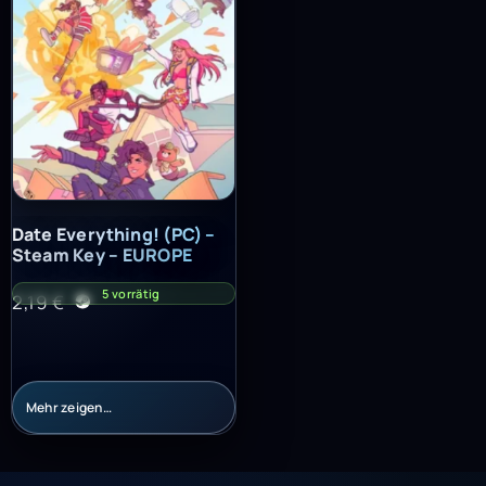
Date Everything! (PC) – Steam Key – EUROPE
Date Everything! (PC) –
Steam Key – EUROPE
5 vorrätig
2,19
€
Mehr zeigen…