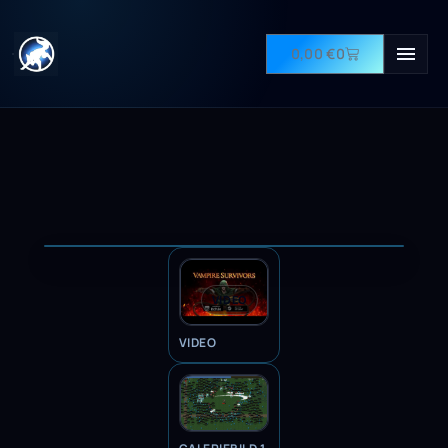
0,00
€
0
VIDEO
VIDEO