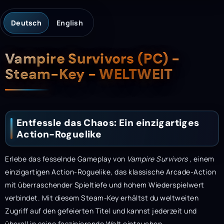
Deutsch
English
Beschreibung
Vampire Survivors (PC) -
Steam-Key - WELTWEIT
Entfessle das Chaos: Ein einzigartiges
Action-Roguelike
Erlebe das fesselnde Gameplay von
Vampire Survivors
, einem
einzigartigen Action-Roguelike, das klassische Arcade-Action
mit überraschender Spieltiefe und hohem Wiederspielwert
verbindet. Mit diesem Steam-Key erhältst du weltweiten
Zugriff auf den gefeierten Titel und kannst jederzeit und
überall in seine faszinierende Welt eintauchen.