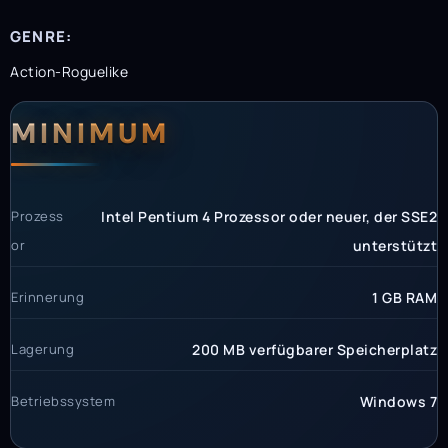
GENRE:
Action-Roguelike
Systemanforderunge
Systemvoraussetzun
MINIMUM
Prozess
Intel Pentium 4 Prozessor oder neuer, der SSE2
or
unterstützt
Erinnerung
1 GB RAM
Lagerung
200 MB verfügbarer Speicherplatz
Betriebssystem
Windows 7