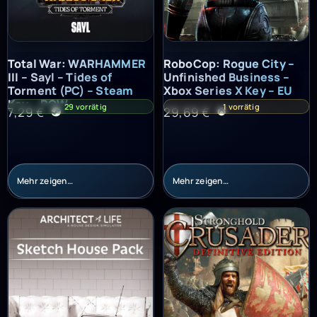
Total War: WARHAMMER III – Sayl – Tides of Torment (PC) – St
RoboCop: Rogue City – Unfinish
Total War: WARHAMMER
RoboCop: Rogue City –
III – Sayl – Tides of
Unfinished Business –
Torment (PC) – Steam
Xbox Series X Key – EU
Key – ROW
29 vorrätig
1 vorrätig
7,29
€
29,69
€
Mehr zeigen…
Mehr zeigen…