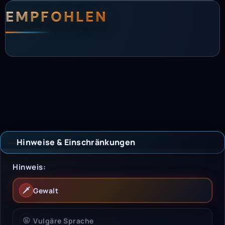
EMPFOHLEN
Hinweise & Einschränkungen
Hinweise & Einschrän
Hinweis:
🗡️
Gewalt
🤬
Vulgäre Sprache