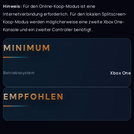
Hinweis:
Für den Online-Koop-Modus ist eine
Internetverbindung erforderlich. Für den lokalen Splitscreen-
Koop-Modus werden möglicherweise eine zweite Xbox One-
Konsole und ein zweiter Controller benötigt.
Systemanforderunge
Systemvoraussetzun
MINIMUM
Betriebssystem
Xbox One
EMPFOHLEN