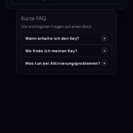
Kurze FAQ
Die wichtigsten Fragen auf einen Blick.
Wann erhalte ich den Key?
Wo finde ich meinen Key?
Was tun bei Aktivierungsproblemen?