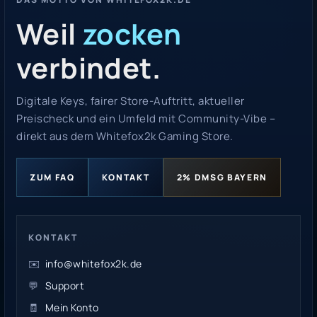
Weil
zocken
verbindet.
Digitale Keys, fairer Store-Auftritt, aktueller
Preischeck und ein Umfeld mit Community-Vibe –
direkt aus dem Whitefox2k Gaming Store.
ZUM FAQ
KONTAKT
2% DMSG BAYERN
KONTAKT
✉️
info@whitefox2k.de
💬
Support
🧾
Mein Konto