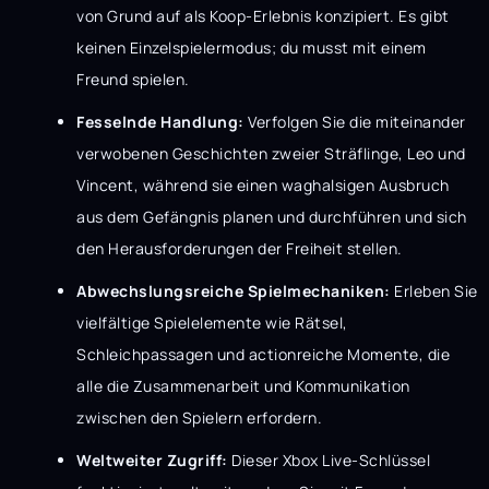
von Grund auf als Koop-Erlebnis konzipiert. Es gibt
keinen Einzelspielermodus; du musst mit einem
Freund spielen.
Fesselnde Handlung:
Verfolgen Sie die miteinander
verwobenen Geschichten zweier Sträflinge, Leo und
Vincent, während sie einen waghalsigen Ausbruch
aus dem Gefängnis planen und durchführen und sich
den Herausforderungen der Freiheit stellen.
Abwechslungsreiche Spielmechaniken:
Erleben Sie
vielfältige Spielelemente wie Rätsel,
Schleichpassagen und actionreiche Momente, die
alle die Zusammenarbeit und Kommunikation
zwischen den Spielern erfordern.
Weltweiter Zugriff:
Dieser Xbox Live-Schlüssel