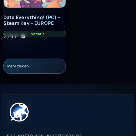
Date Everything! (PC) – Steam Key – EUROPE
Date Everything! (PC) –
Steam Key – EUROPE
5 vorrätig
2,19
€
Mehr zeigen…
DAS MOTTO VON WHITEFOX2K.DE