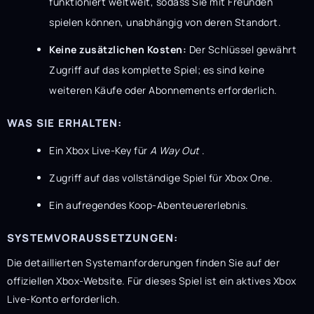
funktioniert weltweit, sodass Sie mit Freunden
spielen können, unabhängig von deren Standort.
Keine zusätzlichen Kosten:
Der Schlüssel gewährt
Zugriff auf das komplette Spiel; es sind keine
weiteren Käufe oder Abonnements erforderlich.
WAS SIE ERHALTEN:
Ein Xbox Live-Key für
A Way Out
.
Zugriff auf das vollständige Spiel für Xbox One.
Ein aufregendes Koop-Abenteuererlebnis.
SYSTEMVORAUSSETZUNGEN:
Die detaillierten Systemanforderungen finden Sie auf der
offiziellen Xbox-Website. Für dieses Spiel ist ein aktives Xbox
Live-Konto erforderlich.