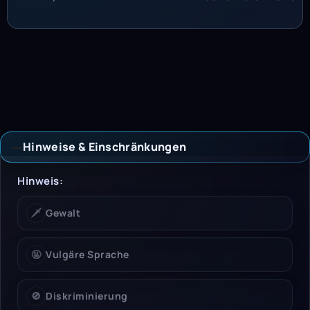
Hinweise & Einschränkungen
Hinweise & Einschrän
Hinweis:
🗡️
Gewalt
🤬
Vulgäre Sprache
🚫
Diskriminierung