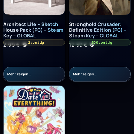
Architect Life – Sketch House Pack (PC) – Steam Key – GLOBAL
Stronghold Crusader: Definitiv
Architect Life – Sketch
Stronghold Crusader:
House Pack (PC) – Steam
Definitive Edition (PC) –
Key – GLOBAL
Steam Key – GLOBAL
2 vorrätig
500 vorrätig
2,99
€
12,59
€
Mehr zeigen…
Mehr zeigen…