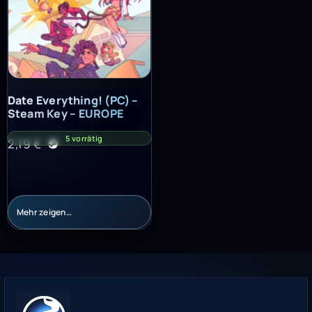
Date Everything! (PC) – Steam Key – EUROPE
Date Everything! (PC) –
Steam Key – EUROPE
5 vorrätig
2,19
€
Mehr zeigen…