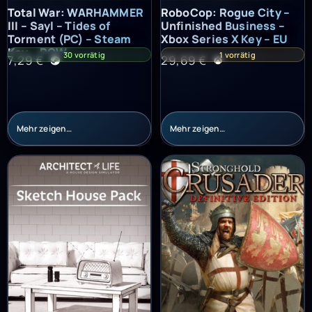
Total War: WARHAMMER III – Sayl – Tides of Torment (PC) – St
RoboCop: Rogue City – Unfinish
Total War: WARHAMMER
RoboCop: Rogue City –
III – Sayl – Tides of
Unfinished Business –
Torment (PC) – Steam
Xbox Series X Key – EU
Key – ROW
30 vorrätig
1 vorrätig
7,29
€
29,69
€
Mehr zeigen…
Mehr zeigen…