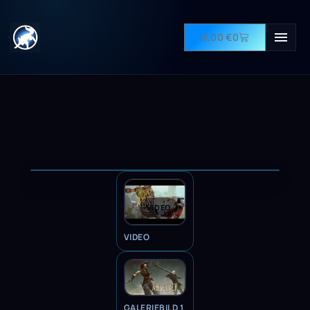
0,00
€
0
VIDEO
VIDEO
GALERIEBILD 1