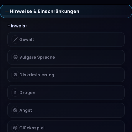
Hinweise & Einschränkungen
Hinweise & Einschrän
Hinweis:
🗡️
Gewalt
🤬
Vulgäre Sprache
🚫
Diskriminierung
💊
Drogen
😱
Angst
🎲
Glücksspiel