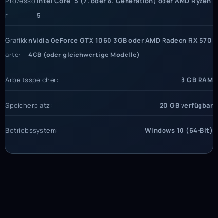
Prozesso
Intel Core i5 (7. oder 8. Generation) oder AMD Ryzen
r
5
Grafikk
nVidia GeForce GTX 1060 3GB oder AMD Radeon RX 570
arte:
4GB (oder gleichwertige Modelle)
Arbeitsspeicher:
8 GB RAM
Speicherplatz:
20 GB verfügbar
Betriebssystem:
Windows 10 (64-Bit)