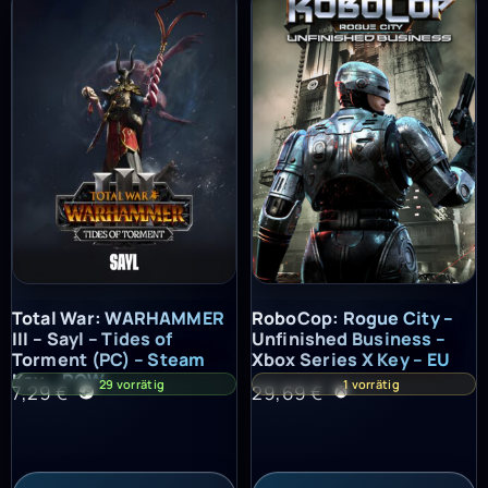
Total War: WARHAMMER III – Sayl – Tides of Torment (PC) – St
RoboCop: Rogue City – Unfinish
Total War: WARHAMMER
RoboCop: Rogue City –
III – Sayl – Tides of
Unfinished Business –
Torment (PC) – Steam
Xbox Series X Key – EU
Key – ROW
29 vorrätig
1 vorrätig
7,29
€
29,69
€