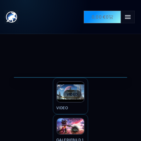
0,00
€
0
VIDEO
VIDEO
GALERIEBILD 1