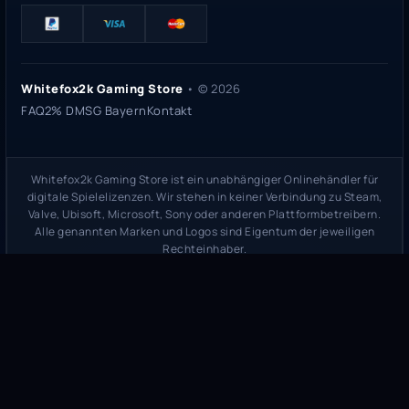
Whitefox2k Gaming Store
• ©
2026
FAQ
2% DMSG Bayern
Kontakt
Whitefox2k Gaming Store ist ein unabhängiger Onlinehändler für
digitale Spielelizenzen. Wir stehen in keiner Verbindung zu Steam,
Valve, Ubisoft, Microsoft, Sony oder anderen Plattformbetreibern.
Alle genannten Marken und Logos sind Eigentum der jeweiligen
Rechteinhaber.
Sicherheitsprüfung:
whitefox2k.de auf ScamAdviser prüfen
(
100/100
Stand 31. Mai 2026)
Trustpilot