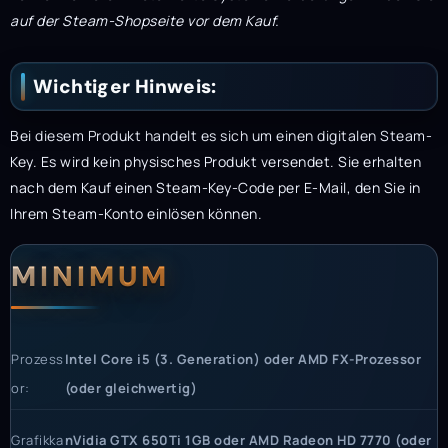
auf der Steam-Shopseite vor dem Kauf.
Wichtiger Hinweis:
Bei diesem Produkt handelt es sich um einen digitalen Steam-
Key. Es wird kein physisches Produkt versendet. Sie erhalten
nach dem Kauf einen Steam-Key-Code per E-Mail, den Sie in
Ihrem Steam-Konto einlösen können.
Systemanforderunge
Systemvoraussetzun
MINIMUM
Prozess
Intel Core i5 (3. Generation) oder AMD FX-Prozessor
or:
(oder gleichwertig)
Grafikka
nVidia GTX 650Ti 1GB oder AMD Radeon HD 7770 (oder