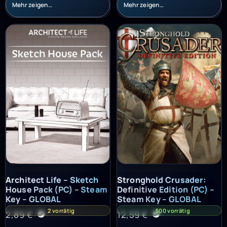
Mehr zeigen…
Mehr zeigen…
Architect Life – Sketch House Pack (PC) – Steam Key – GLOBAL
Stronghold Crusader: Definitiv
Architect Life – Sketch
Stronghold Crusader:
House Pack (PC) – Steam
Definitive Edition (PC) –
Key – GLOBAL
Steam Key – GLOBAL
2 vorrätig
500 vorrätig
2,89
€
12,59
€