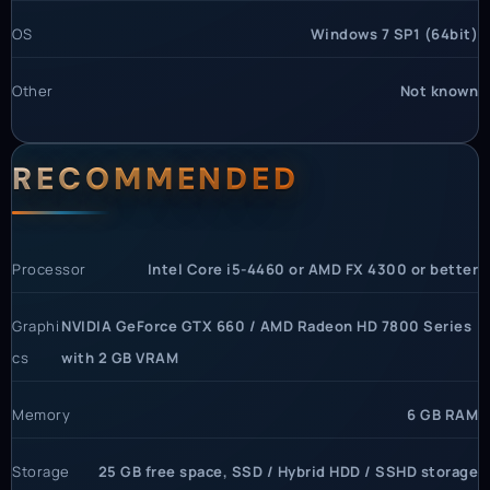
OS
Windows 7 SP1 (64bit)
Other
Not known
RECOMMENDED
Processor
Intel Core i5-4460 or AMD FX 4300 or better
Graphi
NVIDIA GeForce GTX 660 / AMD Radeon HD 7800 Series
cs
with 2 GB VRAM
Memory
6 GB RAM
Storage
25 GB free space, SSD / Hybrid HDD / SSHD storage