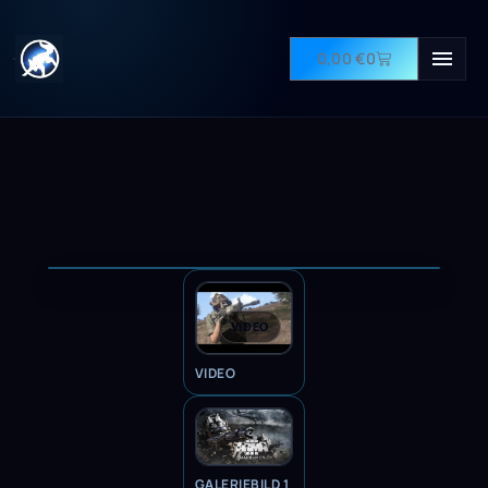
0,00
€
0
VIDEO
VIDEO
GALERIEBILD 1