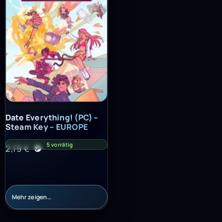
Date Everything! (PC) – Steam Key – EUROPE
Date Everything! (PC) –
Steam Key – EUROPE
5 vorrätig
2,19
€
Mehr zeigen…