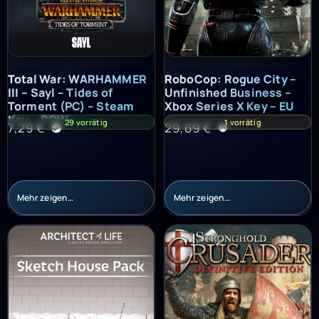
Total War: WARHAMMER III – Sayl – Tides of Torment (PC) – St
RoboCop: Rogue City – Unfinish
Total War: WARHAMMER
RoboCop: Rogue City –
III – Sayl – Tides of
Unfinished Business –
Torment (PC) – Steam
Xbox Series X Key – EU
Key – ROW
29 vorrätig
1 vorrätig
7,29
€
29,69
€
Mehr zeigen…
Mehr zeigen…