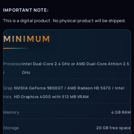
IMPORTANT NOTE:
This is a digital product. No physical product will be shipped.
System Requirements
MINIMUM
Processo
Intel Dual-Core 2.4 GHz or AMD Dual-Core Athlon 2.5
r
GHz
Grap
NVIDIA GeForce 9800GT / AMD Radeon HD 5670 / Intel
hics
HD Graphics 4000 with 512 MB VRAM
Memory
4 GB RAM
Storage
20 GB free space