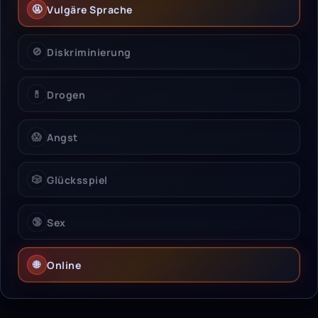
🤬
Vulgäre Sprache
🚫
Diskriminierung
💊
Drogen
😱
Angst
🎲
Glücksspiel
🔞
Sex
🌐
Online