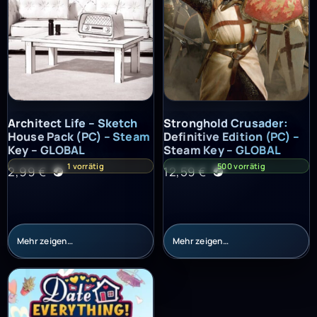
Architect Life – Sketch House Pack (PC) – Steam Key – GLOBAL
Stronghold Crusader: Definitiv
Architect Life – Sketch
Stronghold Crusader:
House Pack (PC) – Steam
Definitive Edition (PC) –
Key – GLOBAL
Steam Key – GLOBAL
1 vorrätig
500 vorrätig
2,99
€
12,59
€
Mehr zeigen…
Mehr zeigen…