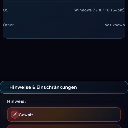
OS
Windows 7 / 8 / 10 (64bit)
Other
Not known
Hinweise & Einschränkungen
Hinweise & Einschrän
Hinweis:
🗡️
Gewalt