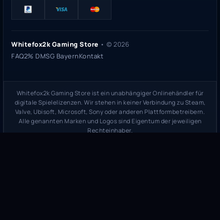
Whitefox2k Gaming Store
• ©
2026
FAQ
2% DMSG Bayern
Kontakt
Whitefox2k Gaming Store ist ein unabhängiger Onlinehändler für
digitale Spielelizenzen. Wir stehen in keiner Verbindung zu Steam,
Valve, Ubisoft, Microsoft, Sony oder anderen Plattformbetreibern.
Alle genannten Marken und Logos sind Eigentum der jeweiligen
Rechteinhaber.
Sicherheitsprüfung:
whitefox2k.de auf ScamAdviser prüfen
(
100/100
Stand 31. Mai 2026)
Trustpilot