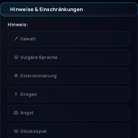
Hinweise & Einschränkungen
Hinweise & Einschrän
Hinweis:
🗡️
Gewalt
🤬
Vulgäre Sprache
🚫
Diskriminierung
💊
Drogen
😱
Angst
🎲
Glücksspiel