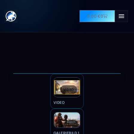
0,00
€
0
VIDEO
VIDEO
GALERIEBILD 1