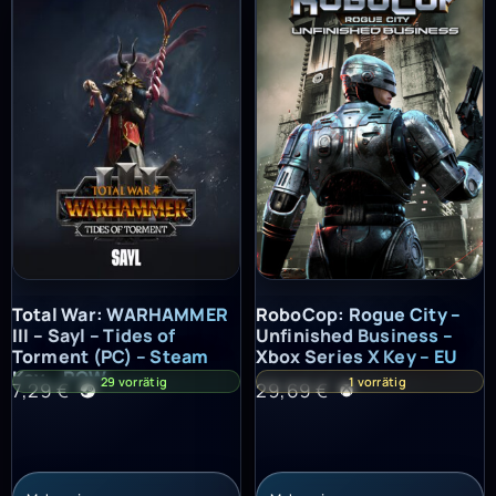
Total War: WARHAMMER III – Sayl – Tides of Torment (PC) – St
RoboCop: Rogue City – Unfinish
Total War: WARHAMMER
RoboCop: Rogue City –
III – Sayl – Tides of
Unfinished Business –
Torment (PC) – Steam
Xbox Series X Key – EU
Key – ROW
29 vorrätig
1 vorrätig
7,29
€
29,69
€