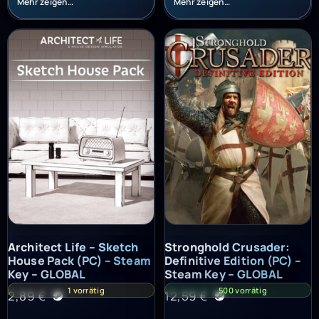
Mehr zeigen…
Mehr zeigen…
Architect Life – Sketch House Pack (PC) – Steam Key – GLOBAL
Stronghold Crusader: Definitiv
Architect Life – Sketch
Stronghold Crusader:
House Pack (PC) – Steam
Definitive Edition (PC) –
Key – GLOBAL
Steam Key – GLOBAL
1 vorrätig
500 vorrätig
2,89
€
12,59
€