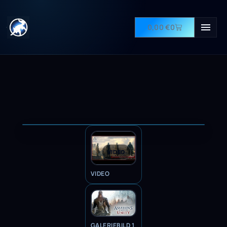
0,00
€
0
VIDEO
VIDEO
GALERIEBILD 1