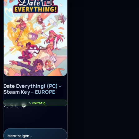
Date Everything! (PC) – Steam Key – EUROPE
Date Everything! (PC) –
Steam Key – EUROPE
5 vorrätig
2,19
€
Mehr zeigen…