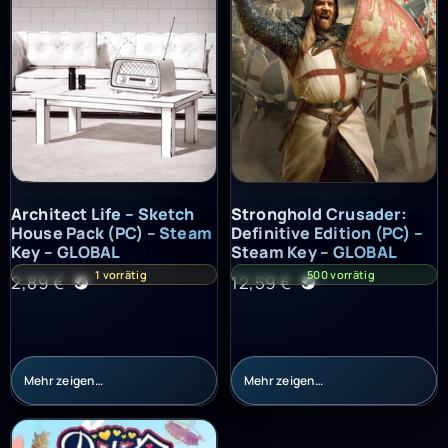
Architect Life – Sketch House Pack (PC) – Steam Key – GLOBAL
Stronghold Crusader: Definitiv
Architect Life – Sketch
Stronghold Crusader:
House Pack (PC) – Steam
Definitive Edition (PC) –
Key – GLOBAL
Steam Key – GLOBAL
1 vorrätig
500 vorrätig
2,89
€
12,59
€
Mehr zeigen…
Mehr zeigen…