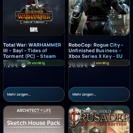
Total War: WARHAMMER III – Sayl – Tides of Torment (PC) – St
RoboCop: Rogue City – Unfinish
Total War: WARHAMMER
RoboCop: Rogue City –
III – Sayl – Tides of
Unfinished Business –
Torment (PC) – Steam
Xbox Series X Key – EU
Key – ROW
29 vorrätig
1 vorrätig
7,29
€
29,69
€
Mehr zeigen…
Mehr zeigen…