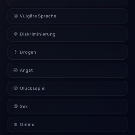
🤬
Vulgäre Sprache
🚫
Diskriminierung
💊
Drogen
😱
Angst
🎲
Glücksspiel
🔞
Sex
🌐
Online