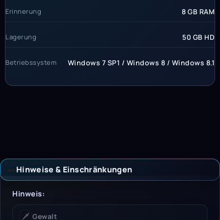
Erinnerung
8 GB RAM
Lagerung
50 GB HD
Betriebssystem
Windows 7 SP1 / Windows 8 / Windows 8.1
Hinweise & Einschränkungen
Hinweise & Einschrän
Hinweis:
🗡️
Gewalt