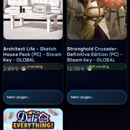
Architect Life – Sketch House Pack (PC) – Steam Key – GLOBAL
Stronghold Crusader: Definitiv
Architect Life – Sketch
Stronghold Crusader:
House Pack (PC) – Steam
Definitive Edition (PC) –
Key – GLOBAL
Steam Key – GLOBAL
2 vorrätig
500 vorrätig
2,89
€
12,59
€
Mehr zeigen…
Mehr zeigen…