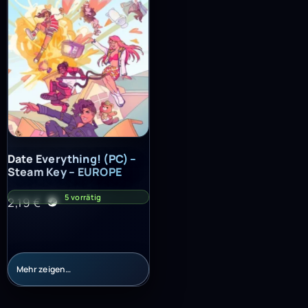
Date Everything! (PC) – Steam Key – EUROPE
Date Everything! (PC) –
Steam Key – EUROPE
5 vorrätig
2,19
€
Mehr zeigen…