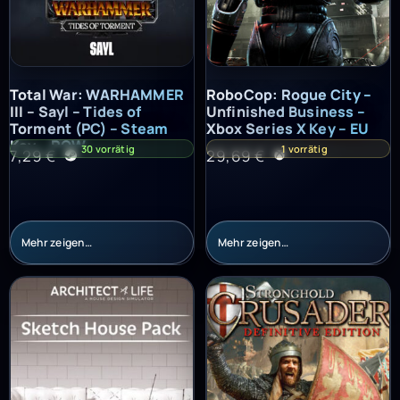
Total War: WARHAMMER III – Sayl – Tides of Torment (PC) – St
RoboCop: Rogue City – Unfinish
Total War: WARHAMMER
RoboCop: Rogue City –
III – Sayl – Tides of
Unfinished Business –
Torment (PC) – Steam
Xbox Series X Key – EU
Key – ROW
30 vorrätig
1 vorrätig
7,29
€
29,69
€
Mehr zeigen…
Mehr zeigen…