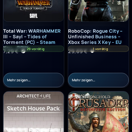
Total War: WARHAMMER III – Sayl – Tides of Torment (PC) – St
RoboCop: Rogue City – Unfinish
Total War: WARHAMMER
RoboCop: Rogue City –
III – Sayl – Tides of
Unfinished Business –
Torment (PC) – Steam
Xbox Series X Key – EU
Key – ROW
29 vorrätig
1 vorrätig
7,29
€
29,69
€
Mehr zeigen…
Mehr zeigen…