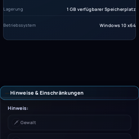
Lagerung
1 GB verfügbarer Speicherplatz
Betriebssystem
Windows 10 x64
Hinweise & Einschränkungen
Hinweise & Einschrän
Hinweis:
🗡️
Gewalt