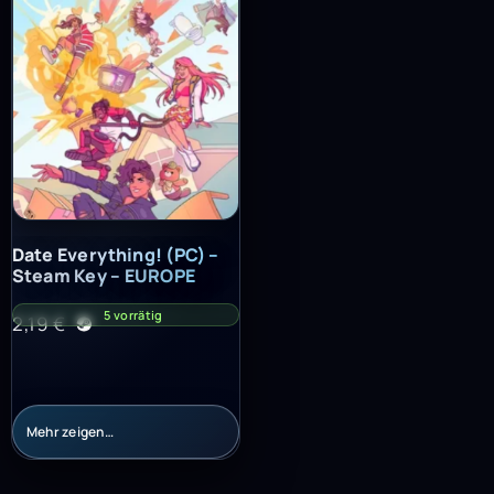
Date Everything! (PC) – Steam Key – EUROPE
Date Everything! (PC) –
Steam Key – EUROPE
5 vorrätig
2,19
€
Mehr zeigen…