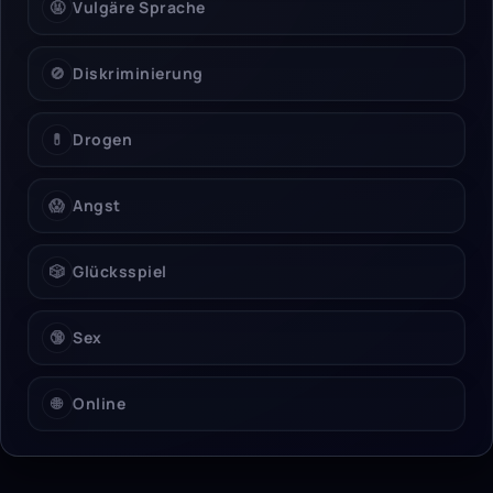
🤬
Vulgäre Sprache
🚫
Diskriminierung
💊
Drogen
😱
Angst
🎲
Glücksspiel
🔞
Sex
🌐
Online