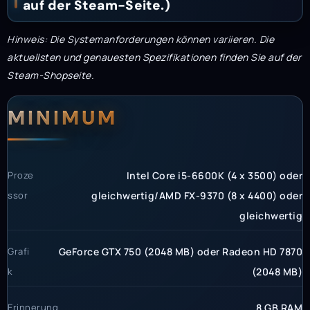
auf der Steam-Seite.)
Hinweis: Die Systemanforderungen können variieren. Die
aktuellsten und genauesten Spezifikationen finden Sie auf der
Steam-Shopseite.
Systemanforderunge
Systemvoraussetzun
MINIMUM
Proze
Intel Core i5-6600K (4 x 3500) oder
ssor
gleichwertig/AMD FX-9370 (8 x 4400) oder
gleichwertig
Grafi
GeForce GTX 750 (2048 MB) oder Radeon HD 7870
k
(2048 MB)
Erinnerung
8 GB RAM