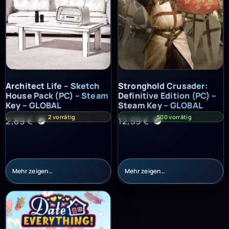
Architect Life – Sketch House Pack (PC) – Steam Key – GLOBAL
Stronghold Crusader: Definitiv
Architect Life – Sketch
Stronghold Crusader:
House Pack (PC) – Steam
Definitive Edition (PC) –
Key – GLOBAL
Steam Key – GLOBAL
2 vorrätig
500 vorrätig
2,89
€
12,59
€
Mehr zeigen…
Mehr zeigen…