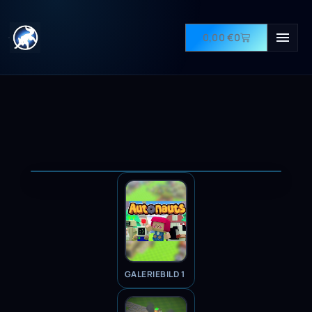
0,00
€
0
GALERIEBILD 1