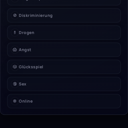
🚫
Diskriminierung
💊
Drogen
😱
Angst
🎲
Glücksspiel
🔞
Sex
🌐
Online