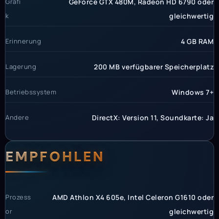
Grafi
GeForce GTX 480M, Radeon HD 6790 oder
k
gleichwertig
Erinnerung
4 GB RAM
Lagerung
200 MB verfügbarer Speicherplatz
Betriebssystem
Windows 7+
Andere
DirectX: Version 11, Soundkarte: Ja
EMPFOHLEN
Prozess
AMD Athlon X4 605e, Intel Celeron G1610 oder
or
gleichwertig