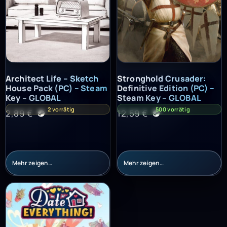
Architect Life – Sketch House Pack (PC) – Steam Key – GLOBAL
Stronghold Crusader: Definitiv
Architect Life – Sketch
Stronghold Crusader:
House Pack (PC) – Steam
Definitive Edition (PC) –
Key – GLOBAL
Steam Key – GLOBAL
2 vorrätig
500 vorrätig
2,89
€
12,59
€
Mehr zeigen…
Mehr zeigen…