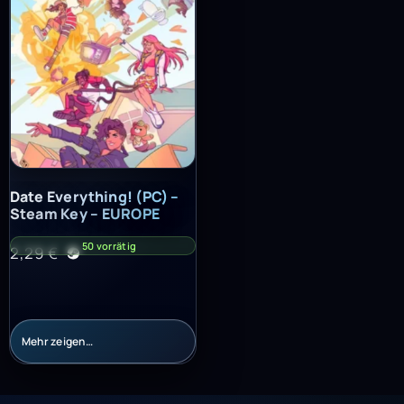
Date Everything! (PC) – Steam Key – EUROPE
Date Everything! (PC) –
Steam Key – EUROPE
50 vorrätig
2,29
€
Mehr zeigen…