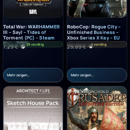
Total War: WARHAMMER III – Sayl – Tides of Torment (PC) – St
RoboCop: Rogue City – Unfinish
Total War: WARHAMMER
RoboCop: Rogue City –
III – Sayl – Tides of
Unfinished Business –
Torment (PC) – Steam
Xbox Series X Key – EU
Key – ROW
29 vorrätig
1 vorrätig
7,29
€
29,69
€
Mehr zeigen…
Mehr zeigen…