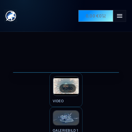
0,00
€
0
VIDEO
VIDEO
GALERIEBILD 1