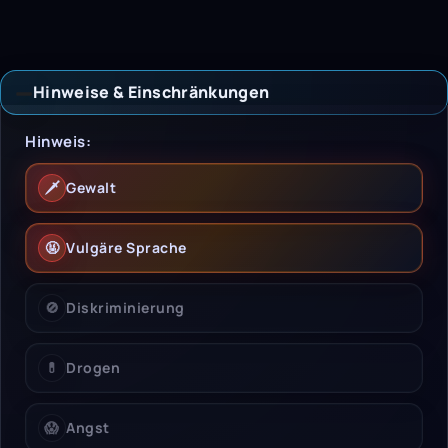
Hinweise & Einschränkungen
Hinweise & Einschrän
Hinweis:
🗡️
Gewalt
🤬
Vulgäre Sprache
🚫
Diskriminierung
💊
Drogen
😱
Angst