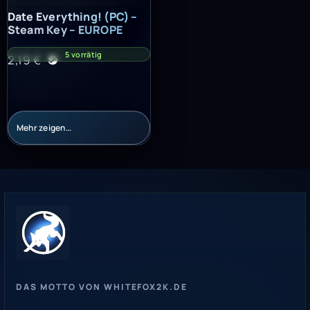
Date Everything! (PC) – Steam Key – EUROPE
Date Everything! (PC) –
Steam Key – EUROPE
5 vorrätig
2,19
€
Mehr zeigen…
DAS MOTTO VON WHITEFOX2K.DE