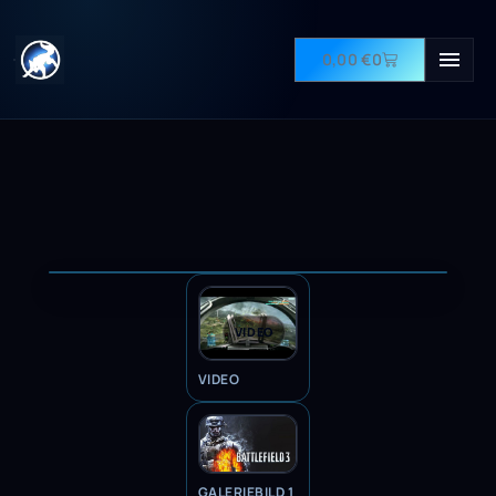
0,00
€
0
VIDEO
VIDEO
GALERIEBILD 1