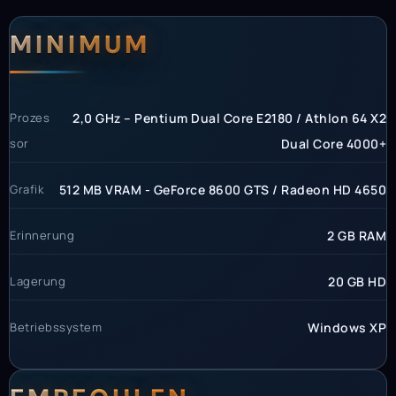
Systemanforderunge
Systemvoraussetzun
MINIMUM
Prozes
2,0 GHz – Pentium Dual Core E2180 / Athlon 64 X2
sor
Dual Core 4000+
Grafik
512 MB VRAM - GeForce 8600 GTS / Radeon HD 4650
Erinnerung
2 GB RAM
Lagerung
20 GB HD
Betriebssystem
Windows XP