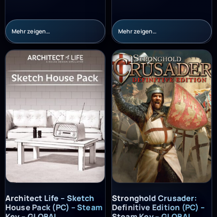
Mehr zeigen…
Mehr zeigen…
Architect Life – Sketch House Pack (PC) – Steam Key – GLOBAL
Stronghold Crusader: Definitiv
Architect Life – Sketch
Stronghold Crusader:
House Pack (PC) – Steam
Definitive Edition (PC) –
Key – GLOBAL
Steam Key – GLOBAL