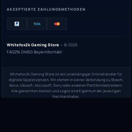
AKZEPTIERTE ZAHLUNGSMETHODEN
Whitefox2k Gaming Store
• ©
2026
FAQ
2% DMSG Bayern
Kontakt
Whitefox2k Gaming Store ist ein unabhängiger Onlinehändler für
digitale Spielelizenzen. Wir stehen in keiner Verbindung zu Steam,
Valve, Ubisoft, Microsoft, Sony oder anderen Plattformbetreibern.
Alle genannten Marken und Logos sind Eigentum der jeweiligen
Rechteinhaber.
Sicherheitsprüfung:
whitefox2k.de auf ScamAdviser prüfen
(
100/100
Stand 31. Mai 2026)