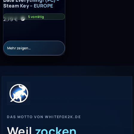
Date Everything! (PC) –
Steam Key – EUROPE
5 vorrätig
2,19
€
Mehr zeigen…
DAS MOTTO VON WHITEFOX2K.DE
Weil
zocken