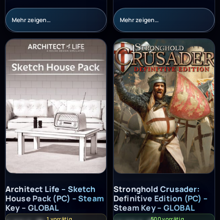
Mehr zeigen…
Mehr zeigen…
Architect Life – Sketch House Pack (PC) – Steam Key – GLOBAL
Stronghold Crusader: Definitiv
Architect Life – Sketch
Stronghold Crusader:
House Pack (PC) – Steam
Definitive Edition (PC) –
Key – GLOBAL
Steam Key – GLOBAL
1 vorrätig
500 vorrätig