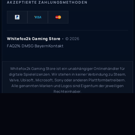
AKZEPTIERTE ZAHLUNGSMETHODEN
Whitefox2k Gaming Store
• ©
2026
FAQ
2% DMSG Bayern
Kontakt
Whitefox2k Gaming Store ist ein unabhängiger Onlinehändler für
digitale Spielelizenzen. Wir stehen in keiner Verbindung zu Steam,
Valve, Ubisoft, Microsoft, Sony oder anderen Plattformbetreibern.
Alle genannten Marken und Logos sind Eigentum der jeweiligen
Rechteinhaber.
Sicherheitsprüfung:
whitefox2k.de auf ScamAdviser prüfen
(
100/100
Stand 31. Mai 2026)
Trustpilot