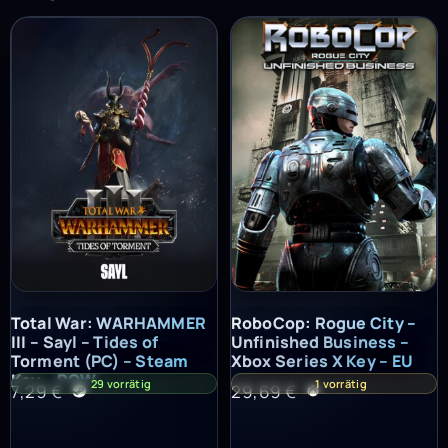
Total War: WARHAMMER III – Sayl – Tides of Torment (PC) – St
RoboCop: Rogue City – Unfinish
Total War: WARHAMMER
RoboCop: Rogue City –
III – Sayl – Tides of
Unfinished Business –
Torment (PC) – Steam
Xbox Series X Key – EU
Key – ROW
29 vorrätig
1 vorrätig
7,29
€
29,69
€