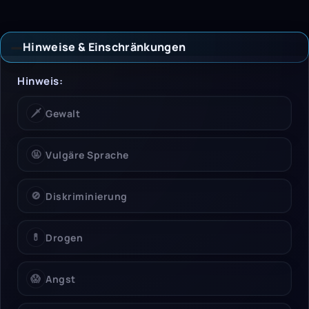
Hinweise & Einschränkungen
Hinweise & Einschrän
Hinweis:
🗡️
Gewalt
🤬
Vulgäre Sprache
🚫
Diskriminierung
💊
Drogen
😱
Angst