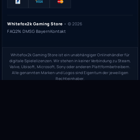
Whitefox2k Gaming Store
• ©
2026
FAQ
2% DMSG Bayern
Kontakt
Whitefox2k Gaming Store ist ein unabhängiger Onlinehändler für
digitale Spielelizenzen. Wir stehen in keiner Verbindung zu Steam,
Valve, Ubisoft, Microsoft, Sony oder anderen Plattformbetreibern.
Alle genannten Marken und Logos sind Eigentum der jeweiligen
Rechteinhaber.
Sicherheitsprüfung:
whitefox2k.de auf ScamAdviser prüfen
(
100/100
Stand 31. Mai 2026)
Trustpilot