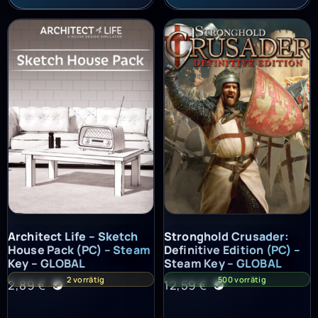
Architect Life – Sketch House Pack (PC) – Steam Key – GLOBAL
Stronghold Crusader: Definitiv
Architect Life – Sketch
Stronghold Crusader:
House Pack (PC) – Steam
Definitive Edition (PC) –
Key – GLOBAL
Steam Key – GLOBAL
2 vorrätig
500 vorrätig
2,89
€
12,59
€