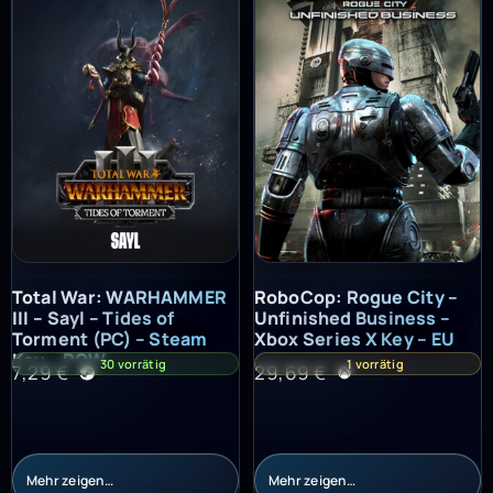
Total War: WARHAMMER III – Sayl – Tides of Torment (PC) – St
RoboCop: Rogue City – Unfinish
Total War: WARHAMMER
RoboCop: Rogue City –
III – Sayl – Tides of
Unfinished Business –
Torment (PC) – Steam
Xbox Series X Key – EU
Key – ROW
30 vorrätig
1 vorrätig
7,29
€
29,69
€
Mehr zeigen…
Mehr zeigen…