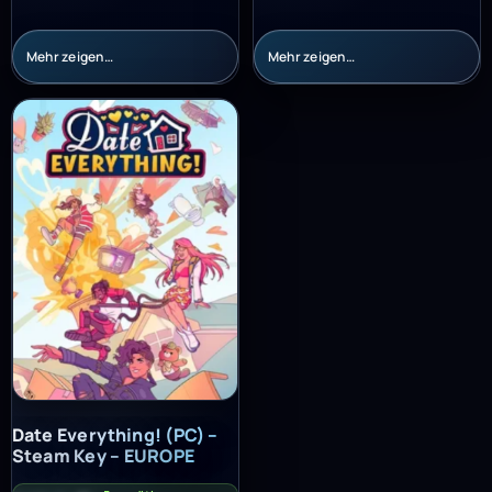
Mehr zeigen…
Mehr zeigen…
Date Everything! (PC) – Steam Key – EUROPE
Date Everything! (PC) –
Steam Key – EUROPE