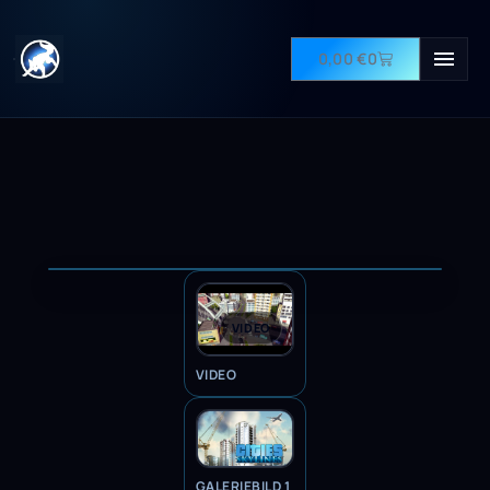
0,00
€
0
VIDEO
VIDEO
GALERIEBILD 1