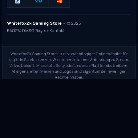
Whitefox2k Gaming Store
• ©
2026
FAQ
2% DMSG Bayern
Kontakt
Whitefox2k Gaming Store ist ein unabhängiger Onlinehändler für
digitale Spielelizenzen. Wir stehen in keiner Verbindung zu Steam,
Valve, Ubisoft, Microsoft, Sony oder anderen Plattformbetreibern.
Alle genannten Marken und Logos sind Eigentum der jeweiligen
Rechteinhaber.
Sicherheitsprüfung:
whitefox2k.de auf ScamAdviser prüfen
(
100/100
Stand 31. Mai 2026)
Trustpilot