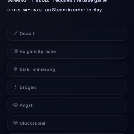
This
requires the base game
WARNING!
DLC
on Steam in order to play.
CITIES: SKYLINES
🗡️
Gewalt
🤬
Vulgäre Sprache
🚫
Diskriminierung
💊
Drogen
😱
Angst
🎲
Glücksspiel