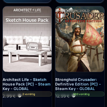
Architect Life – Sketch House Pack (PC) – Steam Key – GLOBAL
Stronghold Crusader: Definitiv
Architect Life – Sketch
Stronghold Crusader:
House Pack (PC) – Steam
Definitive Edition (PC) –
Key – GLOBAL
Steam Key – GLOBAL
2 vorrätig
500 vorrätig
2,99
€
12,59
€