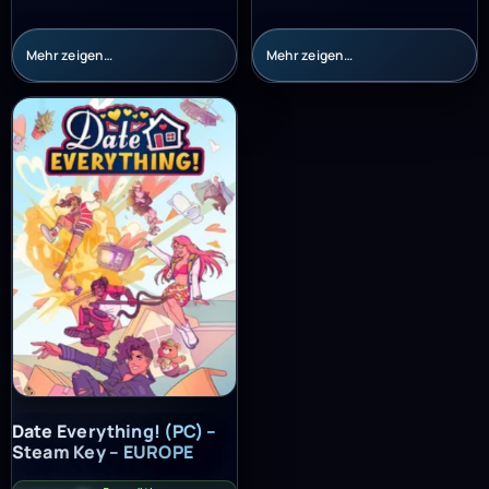
Mehr zeigen…
Mehr zeigen…
Date Everything! (PC) – Steam Key – EUROPE
Date Everything! (PC) –
Steam Key – EUROPE