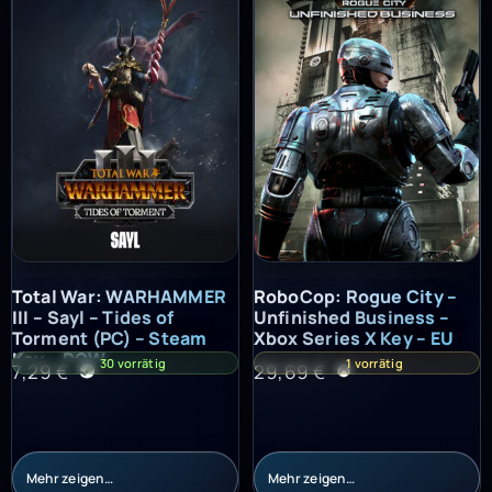
Total War: WARHAMMER III – Sayl – Tides of Torment (PC) – St
RoboCop: Rogue City – Unfinish
Total War: WARHAMMER
RoboCop: Rogue City –
III – Sayl – Tides of
Unfinished Business –
Torment (PC) – Steam
Xbox Series X Key – EU
Key – ROW
30 vorrätig
1 vorrätig
7,29
€
29,69
€
Mehr zeigen…
Mehr zeigen…