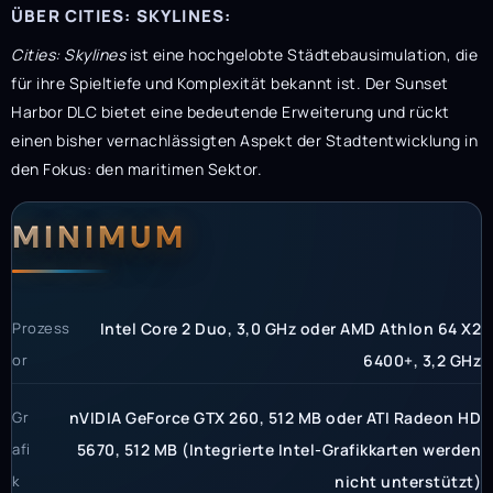
ÜBER CITIES: SKYLINES:
Cities: Skylines
ist eine hochgelobte Städtebausimulation, die
für ihre Spieltiefe und Komplexität bekannt ist. Der Sunset
Harbor DLC bietet eine bedeutende Erweiterung und rückt
einen bisher vernachlässigten Aspekt der Stadtentwicklung in
den Fokus: den maritimen Sektor.
Systemanforderunge
Systemvoraussetzun
MINIMUM
Prozess
Intel Core 2 Duo, 3,0 GHz oder AMD Athlon 64 X2
or
6400+, 3,2 GHz
Gr
nVIDIA GeForce GTX 260, 512 MB oder ATI Radeon HD
afi
5670, 512 MB (Integrierte Intel-Grafikkarten werden
k
nicht unterstützt)