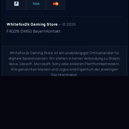
Whitefox2k Gaming Store
• ©
2026
FAQ
2% DMSG Bayern
Kontakt
Whitefox2k Gaming Store ist ein unabhängiger Onlinehändler für
digitale Spielelizenzen. Wir stehen in keiner Verbindung zu Steam,
Valve, Ubisoft, Microsoft, Sony oder anderen Plattformbetreibern.
Alle genannten Marken und Logos sind Eigentum der jeweiligen
Rechteinhaber.
Sicherheitsprüfung:
whitefox2k.de auf ScamAdviser prüfen
(
100/100
Stand 31. Mai 2026)
Trustpilot