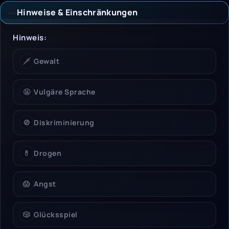
Hinweise & Einschränkungen
Hinweise & Einschrän
Hinweis:
🗡️
Gewalt
🤬
Vulgäre Sprache
🚫
Diskriminierung
💊
Drogen
😱
Angst
🎲
Glücksspiel