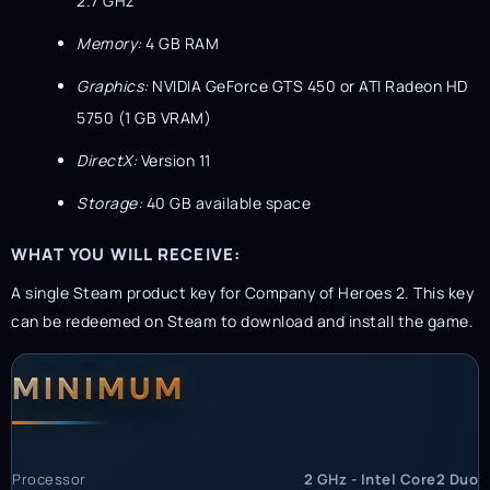
2.7 GHz
Memory:
4 GB RAM
Graphics:
NVIDIA GeForce GTS 450 or ATI Radeon HD
5750 (1 GB VRAM)
DirectX:
Version 11
Storage:
40 GB available space
WHAT YOU WILL RECEIVE:
A single Steam product key for Company of Heroes 2. This key
can be redeemed on Steam to download and install the game.
System Requirements
MINIMUM
Processor
2 GHz - Intel Core2 Duo