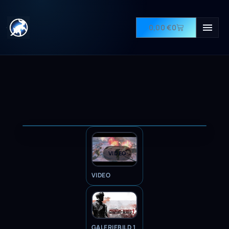
0,00
€
0
VIDEO
VIDEO
GALERIEBILD 1