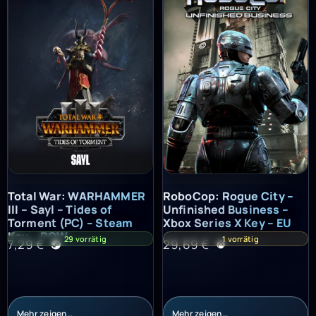
Total War: WARHAMMER III – Sayl – Tides of Torment (PC) – St
RoboCop: Rogue City – Unfinish
Total War: WARHAMMER
RoboCop: Rogue City –
III – Sayl – Tides of
Unfinished Business –
Torment (PC) – Steam
Xbox Series X Key – EU
Key – ROW
29 vorrätig
1 vorrätig
7,29
€
29,69
€
Mehr zeigen…
Mehr zeigen…