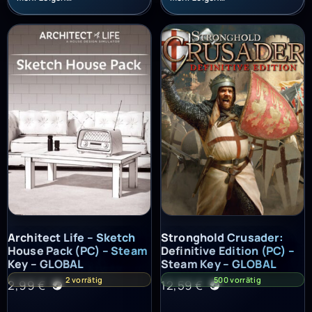
Architect Life – Sketch House Pack (PC) – Steam Key – GLOBAL
Stronghold Crusader: Definitiv
Architect Life – Sketch
Stronghold Crusader:
House Pack (PC) – Steam
Definitive Edition (PC) –
Key – GLOBAL
Steam Key – GLOBAL
2 vorrätig
500 vorrätig
2,99
€
12,59
€