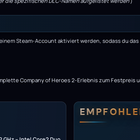
ier die spezifischen DLC-Namen aufgelistet werden
)
uf deinem Steam-Account aktiviert werden, sodass du d
komplette Company of Heroes 2-Erlebnis zum Festpreis 
erungen
setzungen
EMPFOHLE
2 GHz – Intel Core2 Duo