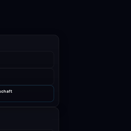
.
schaft