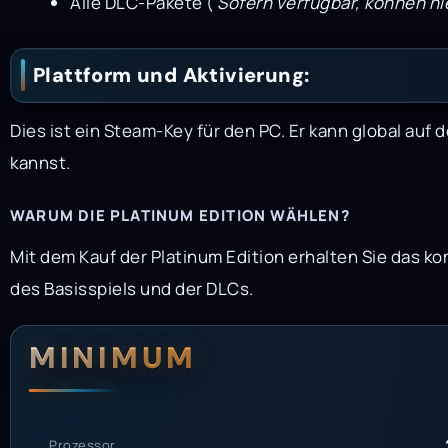
Alle DLC-Pakete (
Sofern verfügbar, können h
Plattform und Aktivierung:
Dies ist ein Steam-Key für den PC. Er kann global a
kannst.
WARUM DIE PLATINUM EDITION WÄHLEN?
Mit dem Kauf der Platinum Edition erhalten Sie das 
des Basisspiels und der DLCs.
Systemanford
Systemvoraus
MINIMUM
Prozessor