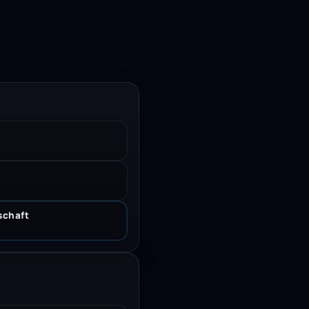
.
schaft