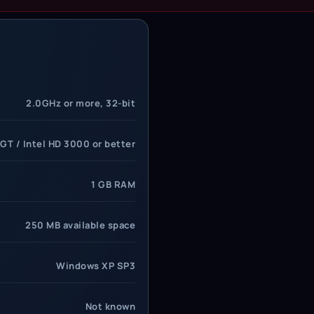
rements
2.0GHz or more, 32-bit
GT / Intel HD 3000 or better
1 GB RAM
250 MB available space
Windows XP SP3
Not known