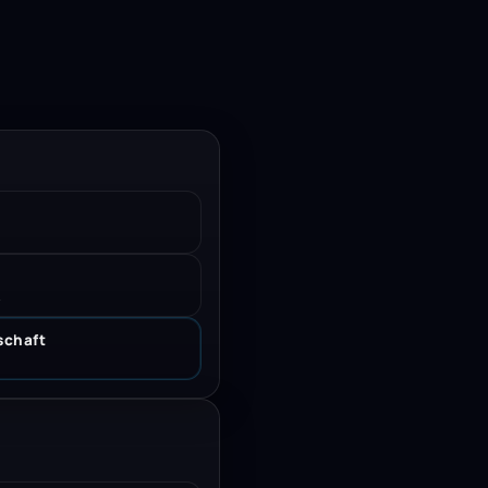
.
schaft