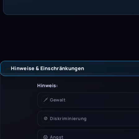
Hinweise & Einschränkungen
Hinweise &
Hinweis:
🗡️
Gewalt
🚫
Diskriminierung
😱
Angst