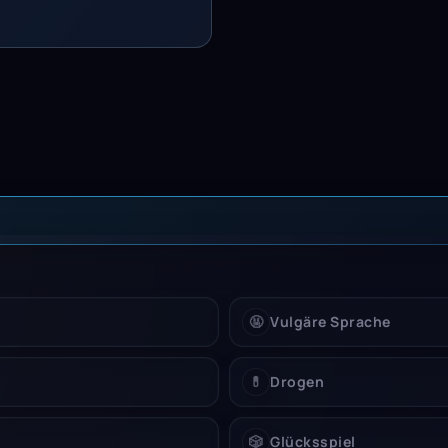
 Einschränkung
🤬
Vulgäre Sprache
💊
Drogen
🎲
Glücksspiel