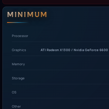
System Requi
MINIMUM
Processor
Graphics
ATI Radeon X1300 / Nvidia GeForce 6600 
Memory
Storage
OS
Other