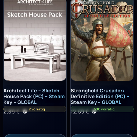
Architect Life – Sketch House Pack (PC) – Steam Key – GLOBAL
Stronghold Crusader: Definitiv
Architect Life – Sketch
Stronghold Crusader:
House Pack (PC) – Steam
Definitive Edition (PC) –
Key – GLOBAL
Steam Key – GLOBAL
2 vorrätig
500 vorrätig
2,89
€
12,59
€