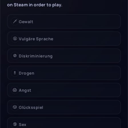
on Steam in order to play.
🗡️
Gewalt
🤬
Vulgäre Sprache
🚫
Diskriminierung
💊
Drogen
😱
Angst
🎲
Glücksspiel
🔞
Sex