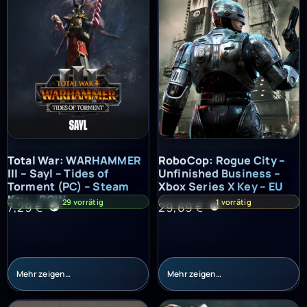
Total War: WARHAMMER III – Sayl – Tides of Torment (PC) – St
RoboCop: Rogue City – Unfinish
Total War: WARHAMMER
RoboCop: Rogue City –
III – Sayl – Tides of
Unfinished Business –
Torment (PC) – Steam
Xbox Series X Key – EU
Key – ROW
29 vorrätig
1 vorrätig
7,29
€
29,69
€
Mehr zeigen…
Mehr zeigen…