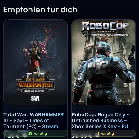
Empfohlen für dich
Total War: WARHAMMER III – Sayl – Tides of Torment (PC) – St
RoboCop: Rogue City – Unfinish
Total War: WARHAMMER
RoboCop: Rogue City –
III – Sayl – Tides of
Unfinished Business –
Torment (PC) – Steam
Xbox Series X Key – EU
Key – ROW
29 vorrätig
1 vorrätig
7,29
€
29,69
€