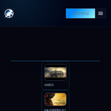
0,00
€
0
VIDEO
VIDEO
GALERIEBILD 1