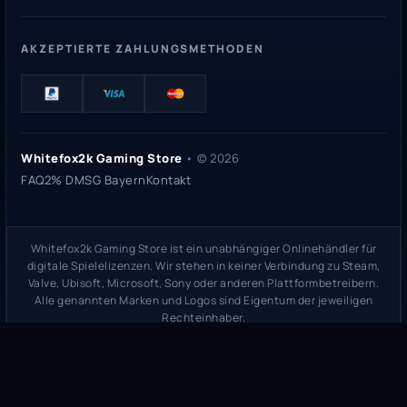
AKZEPTIERTE ZAHLUNGSMETHODEN
Whitefox2k Gaming Store
• ©
2026
FAQ
2% DMSG Bayern
Kontakt
Whitefox2k Gaming Store ist ein unabhängiger Onlinehändler für
digitale Spielelizenzen. Wir stehen in keiner Verbindung zu Steam,
Valve, Ubisoft, Microsoft, Sony oder anderen Plattformbetreibern.
Alle genannten Marken und Logos sind Eigentum der jeweiligen
Rechteinhaber.
Sicherheitsprüfung:
whitefox2k.de auf ScamAdviser prüfen
(
100/100
Stand 31. Mai 2026)