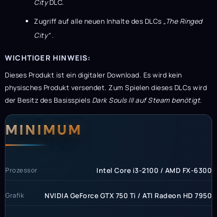
City
DLC.
Zugriff auf alle neuen Inhalte des DLCs
„The Ringed
City“
.
WICHTIGER HINWEIS:
Dieses Produkt ist ein digitaler Download. Es wird kein
physisches Produkt versendet. Zum Spielen dieses DLCs
wird
der Besitz des Basisspiels
Dark Souls III auf Steam benötigt.
Systemanforderunge
Systemvoraussetzun
MINIMUM
Prozessor
Intel Core i3-2100 / AMD FX-6300
Grafik
NVIDIA GeForce GTX 750 Ti / ATI Radeon HD 7950