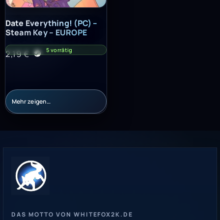
Date Everything! (PC) – Steam Key – EUROPE
Date Everything! (PC) –
Steam Key – EUROPE
5 vorrätig
2,19
€
Mehr zeigen…
DAS MOTTO VON WHITEFOX2K.DE