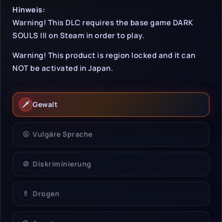
Hinweise & Einschrän
Hinweis:
Warning! This DLC requires the base game DARK
SOULS III on Steam in order to play.
Warning! This product is region locked and it can
NOT be activated in Japan.
🗡️
Gewalt
🤬
Vulgäre Sprache
🚫
Diskriminierung
💊
Drogen