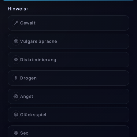
Hinweise & Einschrän
Hinweis:
🗡️
Gewalt
🤬
Vulgäre Sprache
🚫
Diskriminierung
💊
Drogen
😱
Angst
🎲
Glücksspiel
🔞
Sex