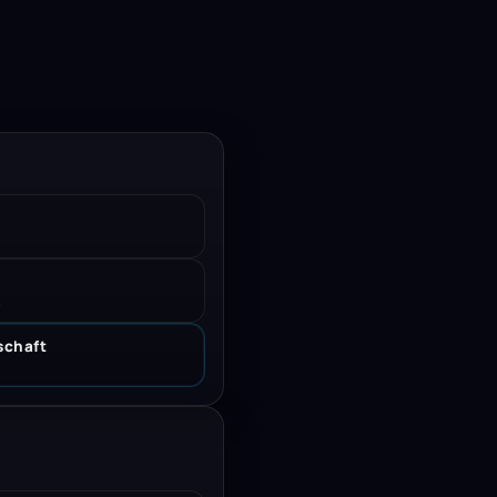
.
schaft