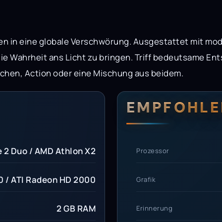
n in eine globale Verschwörung. Ausgestattet mit mod
die Wahrheit ans Licht zu bringen. Triff bedeutsame 
ichen, Action oder eine Mischung aus beidem.
erungen
setzungen
EMPFOHLE
e 2 Duo / AMD Athlon X2
Prozessor
 / ATI Radeon HD 2000
Grafik
2 GB RAM
Erinnerung