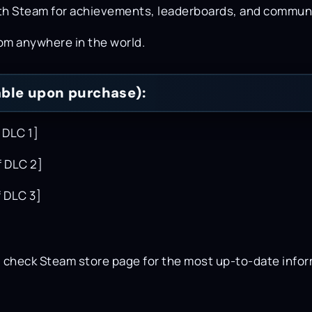
th Steam for achievements, leaderboards, and communi
m anywhere in the world.
lable upon purchase):
f DLC 1]
f DLC 2]
f DLC 3]
; check Steam store page for the most up-to-date info