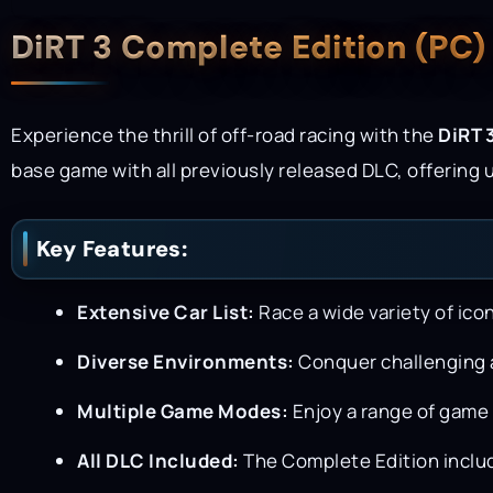
Description
DiRT 3 Complete Edition (PC
Experience the thrill of off-road racing with the
DiRT 
base game with all previously released DLC, offering 
Key Features:
Extensive Car List:
Race a wide variety of icon
Diverse Environments:
Conquer challenging a
Multiple Game Modes:
Enjoy a range of game 
All DLC Included:
The Complete Edition includ