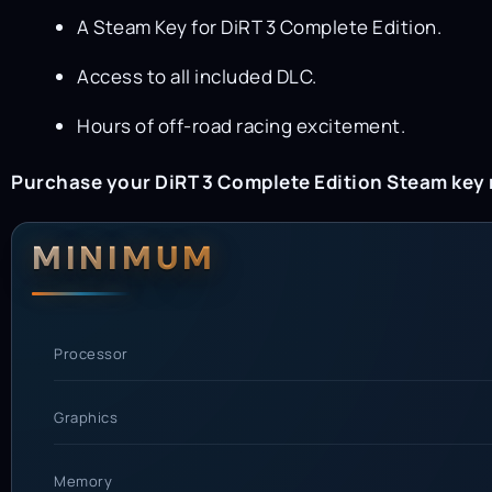
A Steam Key for DiRT 3 Complete Edition.
Access to all included DLC.
Hours of off-road racing excitement.
Purchase your DiRT 3 Complete Edition Steam key n
System Requi
MINIMUM
Processor
Graphics
Memory