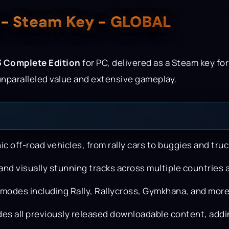
) - Steam Key - GLOBAL
3 Complete Edition
for PC, delivered as a Steam key for
unparalleled value and extensive gameplay.
ic off-road vehicles, from rally cars to buggies and truc
nd visually stunning tracks across multiple countries a
modes including Rally, Rallycross, Gymkhana, and more
es all previously released downloadable content, adding