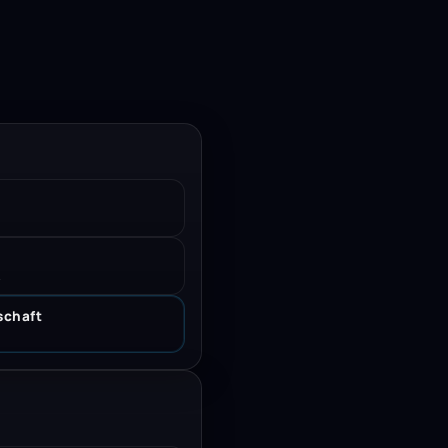
.
schaft