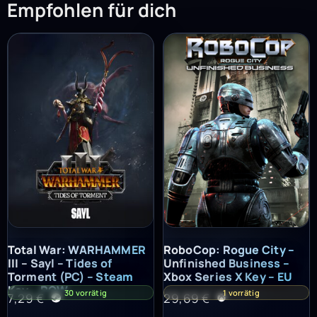
Empfohlen für dich
Total War: WARHAMMER III – Sayl – Tides of Torment (PC) – St
RoboCop: Rogue City – Unfinish
Total War: WARHAMMER
RoboCop: Rogue City –
III – Sayl – Tides of
Unfinished Business –
Torment (PC) – Steam
Xbox Series X Key – EU
Key – ROW
30 vorrätig
1 vorrätig
7,29
€
29,69
€