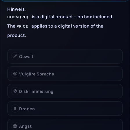
Hinweise & Einschrän
Hinweis:
is a digital product – no box included.
DOOM (PC)
The
applies to a digital version of the
PRICE
product.
🗡️
Gewalt
🤬
Vulgäre Sprache
🚫
Diskriminierung
💊
Drogen
😱
Angst