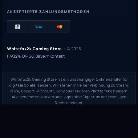
AKZEPTIERTE ZAHLUNGSMETHODEN
Whitefox2k Gaming Store
• ©
2026
FAQ
2% DMSG Bayern
Kontakt
Whitefox2k Gaming Store ist ein unabhängiger Onlinehändler für
digitale Spielelizenzen. Wir stehen in keiner Verbindung zu Steam,
Valve, Ubisoft, Microsoft, Sony oder anderen Plattformbetreibern.
Alle genannten Marken und Logos sind Eigentum der jeweiligen
Rechteinhaber.
Sicherheitsprüfung:
whitefox2k.de auf ScamAdviser prüfen
(
100/100
Stand 31. Mai 2026)