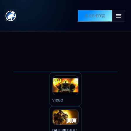
0,00
€
0
VIDEO
VIDEO
GALERIEBILD 1