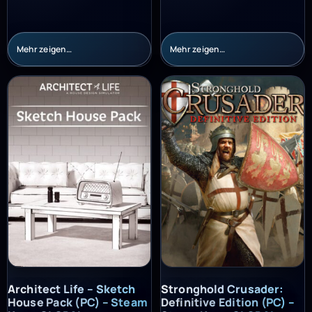
Mehr zeigen…
Mehr zeigen…
Architect Life – Sketch House Pack (PC) – Steam Key – GLOBAL
Stronghold Crusader: Definitiv
Architect Life – Sketch
Stronghold Crusader:
House Pack (PC) – Steam
Definitive Edition (PC) –