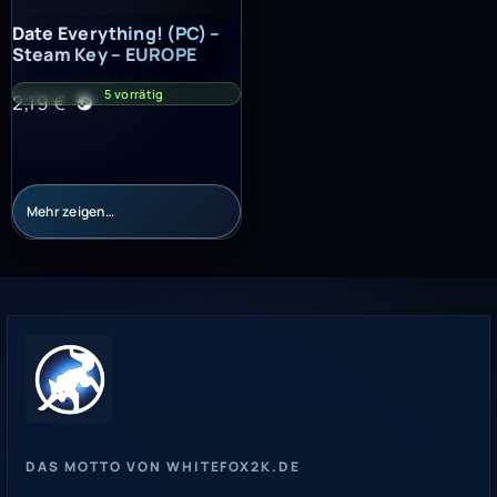
Date Everything! (PC) – Steam Key – EUROPE
Date Everything! (PC) –
Steam Key – EUROPE
5 vorrätig
2,19
€
Mehr zeigen…
DAS MOTTO VON WHITEFOX2K.DE