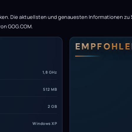
cken. Die aktuellsten und genauesten Informationen 
e von GOG.COM.
erungen
setzungen
EMPFOHLE
1,8 GHz
512 MB
2 GB
Windows XP