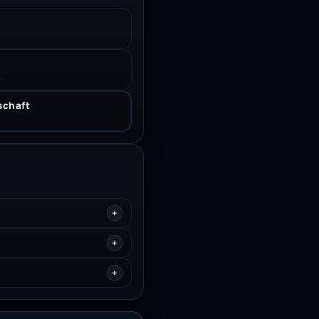
.
schaft