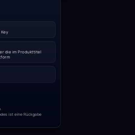
 Key
er die im Produkttitel
tform
e
odes ist eine Rückgabe