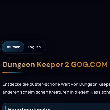
Deutsch
English
Beschreibung
Dungeon Keeper 2 GOG.COM 
Entdecke die düster-schöne Welt von Dungeon Keepe
anderen schelmischen Kreaturen in diesem klassischen
Hauptmerkmale: