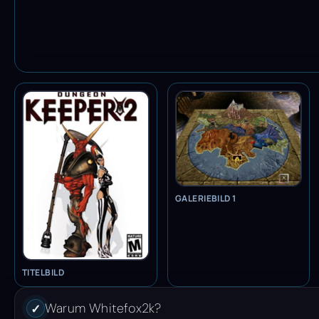
GALERIEBILD 1
TITELBILD
Warum Whitefox2k?
✓