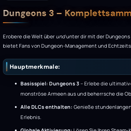
Beschreibung
Dungeons 3 – Komplettsamm
Erobere die Welt über
und
unter dir mit der Dungeons
bietet Fans von Dungeon-Management und Echtzeitstr
Hauptmerkmale:
Basisspiel: Dungeons 3
– Erlebe die ultimat
monströse Armeen aus und beherrsche die Ob
Alle DLCs enthalten:
Genieße stundenlangen z
Erlebnis.
Globale Aktivierung:
Lösen Sie Ihren Steam-Ke