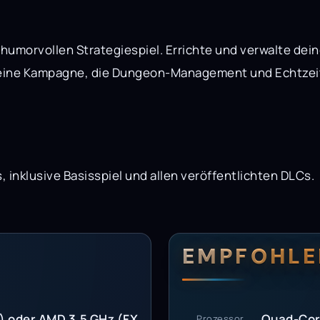
-humorvollen Strategiespiel. Errichte und verwalte dei
e eine Kampagne, die Dungeon-Management und Echtzeit
 inklusive Basisspiel und allen veröffentlichten DLCs.
erungen
setzungen
EMPFOHLE
e) oder AMD 3,5 GHz (FX
Quad-Core
Prozessor