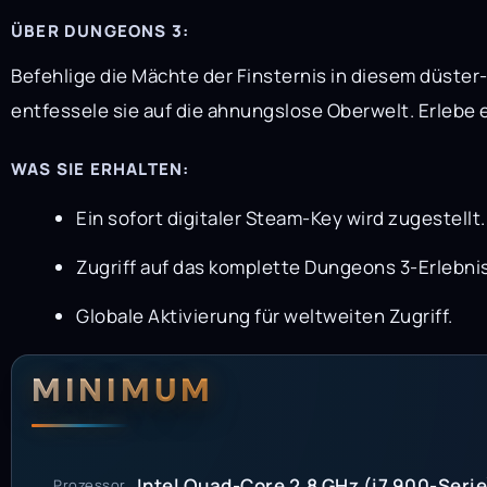
ÜBER DUNGEONS 3:
Befehlige die Mächte der Finsternis in diesem düster
entfessele sie auf die ahnungslose Oberwelt. Erleb
WAS SIE ERHALTEN:
Ein sofort digitaler Steam-Key wird zugestellt.
Zugriff auf das komplette Dungeons 3-Erlebnis,
Globale Aktivierung für weltweiten Zugriff.
Systemanford
Systemvoraus
MINIMUM
Intel Quad-Core 2,8 GHz (i7 900-Seri
Prozessor