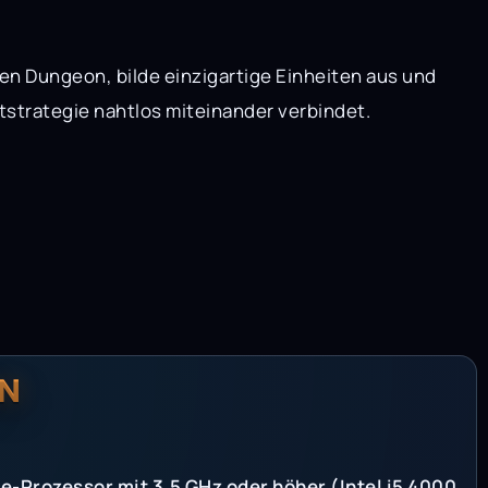
nen Dungeon, bilde einzigartige Einheiten aus und
strategie nahtlos miteinander verbindet.
N
-Prozessor mit 3,5 GHz oder höher (Intel i5 4000