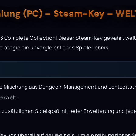
lung (PC) – Steam-Key – WE
 3 Complete Collection! Dieser Steam-Key gewährt weltw
ategie ein unvergleichliches Spielerlebnis.
ive Mischung aus Dungeon-Management und Echtzeitstrate
erwelt.
usätzlichen Spielspaß mit jeder Erweiterung und jed
y von überall auf der Welt ein, um ein reibungsloses S