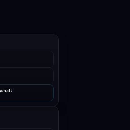
.
schaft