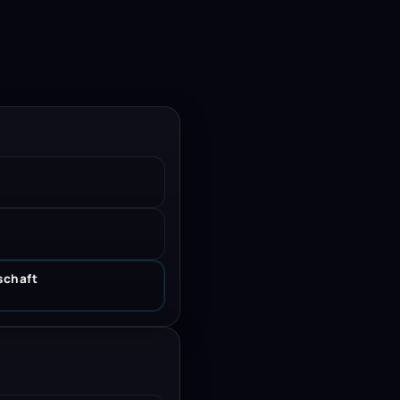
.
schaft