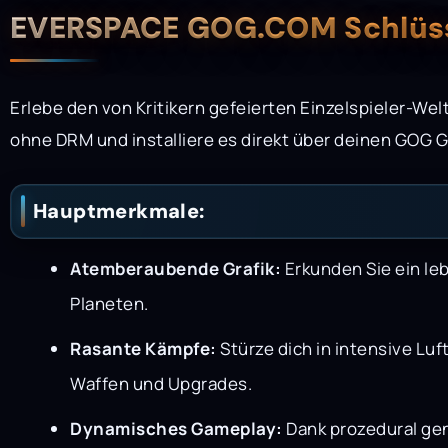
Beschreibung
EVERSPACE GOG.COM Schlüss
Erlebe den von Kritikern gefeierten Einzelspieler-
ohne DRM und installiere es direkt über deinen GOG G
Hauptmerkmale:
Atemberaubende Grafik:
Erkunden Sie ein leb
Planeten.
Rasante Kämpfe:
Stürze dich in intensive Luf
Waffen und Upgrades.
Dynamisches Gameplay:
Dank prozedural gen