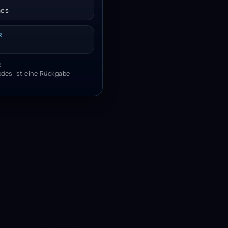
mes
R
e
odes ist eine Rückgabe