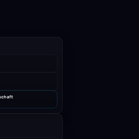
.
schaft