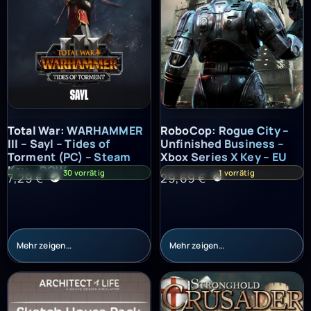
Total War: WARHAMMER III – Sayl – Tides of Torment (PC) – St
RoboCop: Rogue City – Unfinish
Total War: WARHAMMER
RoboCop: Rogue City –
III – Sayl – Tides of
Unfinished Business –
Torment (PC) – Steam
Xbox Series X Key – EU
Key – ROW
30 vorrätig
1 vorrätig
7,29
€
29,69
€
Mehr zeigen…
Mehr zeigen…