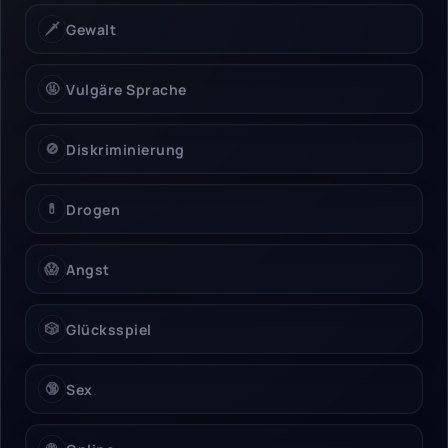
🗡️
Gewalt
🤬
Vulgäre Sprache
🚫
Diskriminierung
💊
Drogen
😱
Angst
🎲
Glücksspiel
🔞
Sex