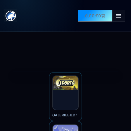
0,00
€
0
GALERIEBILD 1