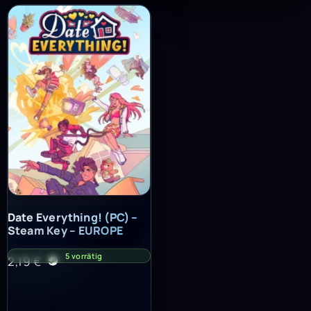
Date Everything! (PC) – Steam Key – EUROPE
Date Everything! (PC) –
Steam Key – EUROPE
5 vorrätig
2,19
€