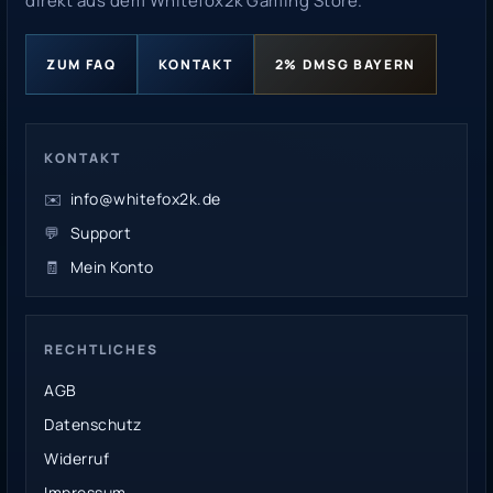
direkt aus dem Whitefox2k Gaming Store.
ZUM FAQ
KONTAKT
2% DMSG BAYERN
KONTAKT
✉️
info@whitefox2k.de
💬
Support
🧾
Mein Konto
RECHTLICHES
AGB
Datenschutz
Widerruf
Impressum