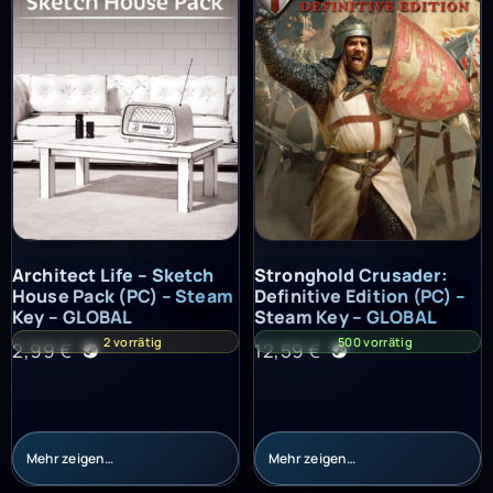
Architect Life – Sketch House Pack (PC) – Steam Key – GLOBAL
Stronghold Crusader: Definitiv
Architect Life – Sketch
Stronghold Crusader:
House Pack (PC) – Steam
Definitive Edition (PC) –
Key – GLOBAL
Steam Key – GLOBAL
2 vorrätig
500 vorrätig
2,99
€
12,59
€
Mehr zeigen…
Mehr zeigen…