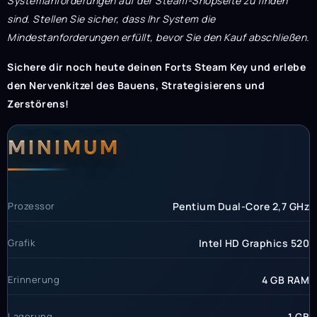
Systemanforderungen auf der Steam-Shopseite zu finden
sind. Stellen Sie sicher, dass Ihr System die
Mindestanforderungen erfüllt, bevor Sie den Kauf abschließen.
Sichere dir noch heute deinen Forts Steam Key und erlebe
den Nervenkitzel des Bauens, Strategisierens und
Zerstörens!
Systemanforderunge
Systemvoraussetzun
MINIMUM
Prozessor
Pentium Dual-Core 2,7 GHz
Grafik
Intel HD Graphics 520
Erinnerung
4 GB RAM
Lagerung
1 GB