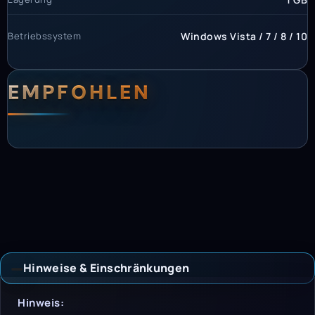
Betriebssystem
Windows Vista / 7 / 8 / 10
EMPFOHLEN
Hinweise & Einschränkungen
Hinweise & Einschrän
Hinweis: