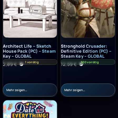
Architect Life – Sketch House Pack (PC) – Steam Key – GLOBAL
Stronghold Crusader: Definitiv
Architect Life – Sketch
Stronghold Crusader:
House Pack (PC) – Steam
Definitive Edition (PC) –
Key – GLOBAL
Steam Key – GLOBAL
1 vorrätig
500 vorrätig
2,89
€
12,59
€
Mehr zeigen…
Mehr zeigen…