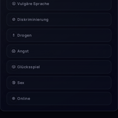
🤬
Vulgäre Sprache
🚫
Diskriminierung
💊
Drogen
😱
Angst
🎲
Glücksspiel
🔞
Sex
🌐
Online