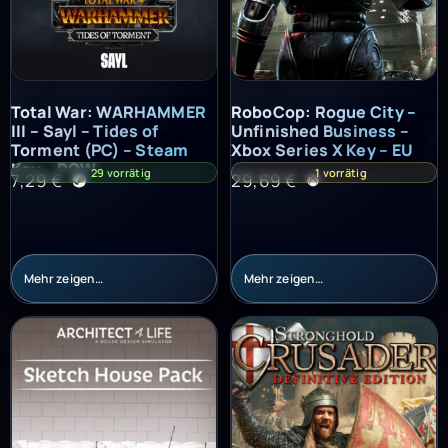
Total War: WARHAMMER III – Sayl – Tides of Torment (PC) – St
RoboCop: Rogue City – Unfinish
Total War: WARHAMMER
RoboCop: Rogue City –
III – Sayl – Tides of
Unfinished Business –
Torment (PC) – Steam
Xbox Series X Key – EU
Key – ROW
29 vorrätig
1 vorrätig
7,29
€
29,69
€
Mehr zeigen…
Mehr zeigen…