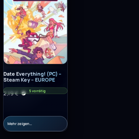
Date Everything! (PC) – Steam Key – EUROPE
Date Everything! (PC) –
Steam Key – EUROPE
5 vorrätig
2,19
€
Mehr zeigen…