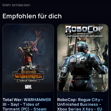
Mehr entdecken
Empfohlen für dich
Total War: WARHAMMER III – Sayl – Tides of Torment (PC) – St
RoboCop: Rogue City – Unfinish
Total War: WARHAMMER
RoboCop: Rogue City –
III – Sayl – Tides of
Unfinished Business –
Torment (PC) – Steam
Xbox Series X Key – EU