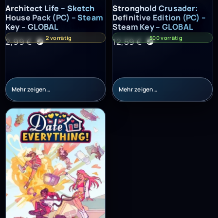
Architect Life – Sketch House Pack (PC) – Steam Key – GLOBAL
Stronghold Crusader: Definitiv
Architect Life – Sketch
Stronghold Crusader:
House Pack (PC) – Steam
Definitive Edition (PC) –
Key – GLOBAL
Steam Key – GLOBAL
2 vorrätig
500 vorrätig
2,99
€
12,59
€
Mehr zeigen…
Mehr zeigen…