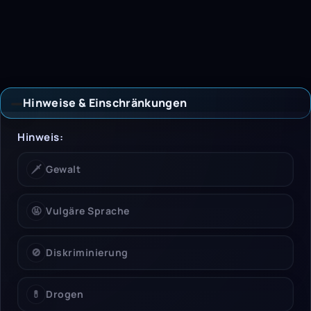
Hinweise & Einschränkungen
Hinweise & Einschrän
Hinweis:
🗡️
Gewalt
🤬
Vulgäre Sprache
🚫
Diskriminierung
💊
Drogen