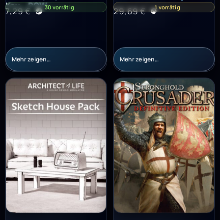
Key – ROW
30 vorrätig
1 vorrätig
7,29
€
29,69
€
Mehr zeigen…
Mehr zeigen…