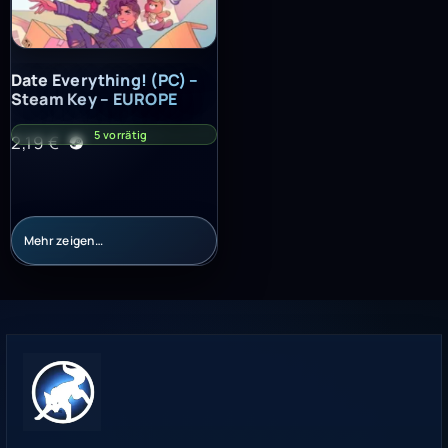
Date Everything! (PC) – Steam Key – EUROPE
Date Everything! (PC) –
Steam Key – EUROPE
5 vorrätig
2,19
€
Mehr zeigen…