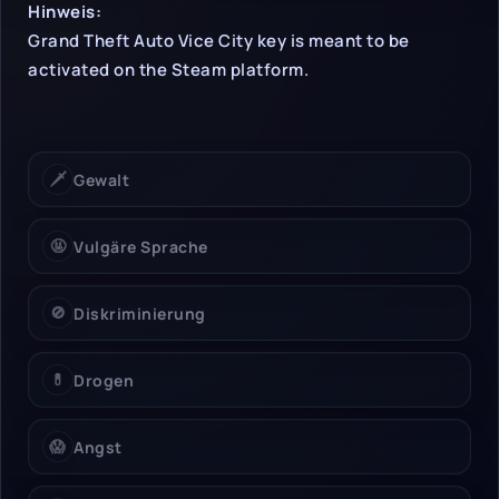
Hinweise & Einschrän
Hinweis:
Grand Theft Auto Vice City key is meant to be
activated on the Steam platform.
🗡️
Gewalt
🤬
Vulgäre Sprache
🚫
Diskriminierung
💊
Drogen
😱
Angst