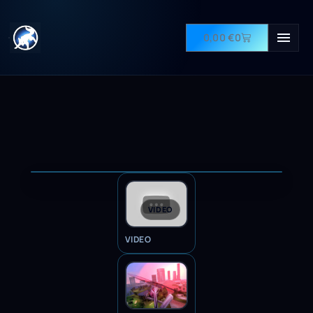
0,00
€
0
VIDEO
VIDEO