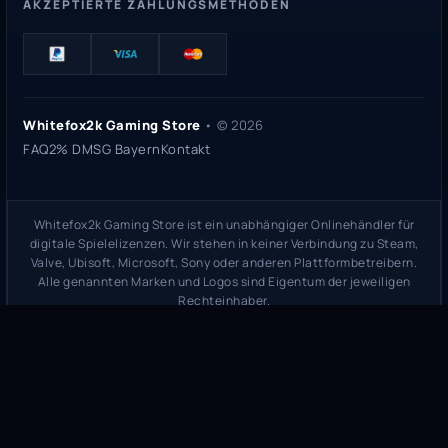
AKZEPTIERTE ZAHLUNGSMETHODEN
Whitefox2k Gaming Store
• ©
2026
FAQ
2% DMSG Bayern
Kontakt
Whitefox2k Gaming Store ist ein unabhängiger Onlinehändler für
digitale Spielelizenzen. Wir stehen in keiner Verbindung zu Steam,
Valve, Ubisoft, Microsoft, Sony oder anderen Plattformbetreibern.
Alle genannten Marken und Logos sind Eigentum der jeweiligen
Rechteinhaber.
Sicherheitsprüfung:
whitefox2k.de auf ScamAdviser prüfen
(
100/100
Stand 31. Mai 2026)
Trustpilot