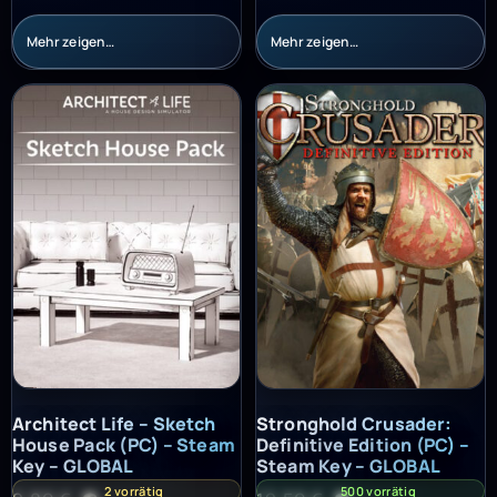
Mehr zeigen…
Mehr zeigen…
Architect Life – Sketch House Pack (PC) – Steam Key – GLOBAL
Stronghold Crusader: Definitiv
Architect Life – Sketch
Stronghold Crusader:
House Pack (PC) – Steam
Definitive Edition (PC) –
Key – GLOBAL
Steam Key – GLOBAL
2 vorrätig
500 vorrätig