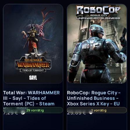
Total War: WARHAMMER III – Sayl – Tides of Torment (PC) – St
RoboCop: Rogue City – Unfinish
Total War: WARHAMMER
RoboCop: Rogue City –
III – Sayl – Tides of
Unfinished Business –
Torment (PC) – Steam
Xbox Series X Key – EU
Key – ROW
29 vorrätig
1 vorrätig
7,29
€
29,69
€