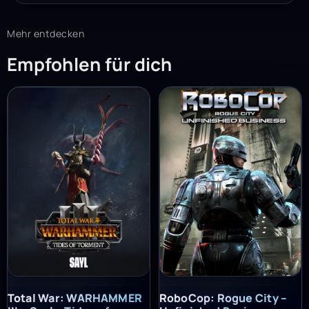
Mehr entdecken
Empfohlen für dich
Total War: WARHAMMER III – Sayl – Tides of Torment (PC) – St
RoboCop: Rogue City – Unfinish
Total War: WARHAMMER
RoboCop: Rogue City –