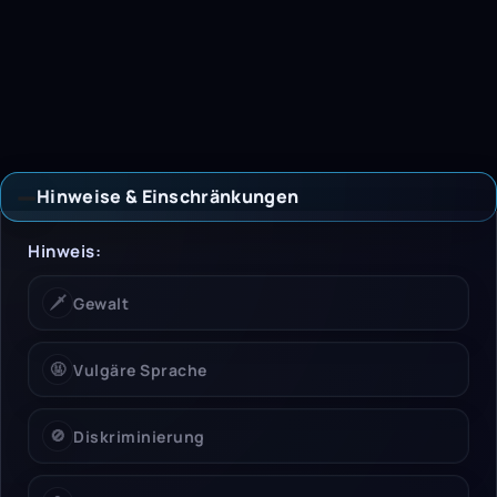
Hinweise & Einschränkungen
Hinweise & Einschrän
Hinweis:
🗡️
Gewalt
🤬
Vulgäre Sprache
🚫
Diskriminierung