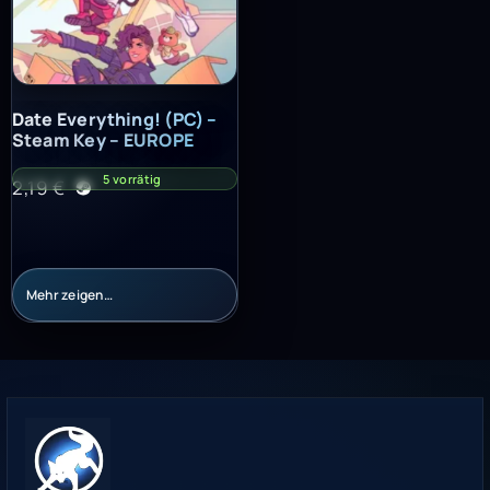
Date Everything! (PC) – Steam Key – EUROPE
Date Everything! (PC) –
Steam Key – EUROPE
5 vorrätig
2,19
€
Mehr zeigen…