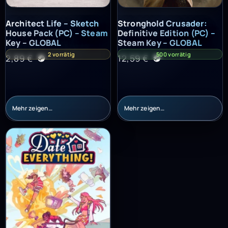
Architect Life – Sketch House Pack (PC) – Steam Key – GLOBAL
Stronghold Crusader: Definitiv
Architect Life – Sketch
Stronghold Crusader:
House Pack (PC) – Steam
Definitive Edition (PC) –
Key – GLOBAL
Steam Key – GLOBAL
2 vorrätig
500 vorrätig
2,89
€
12,59
€
Mehr zeigen…
Mehr zeigen…