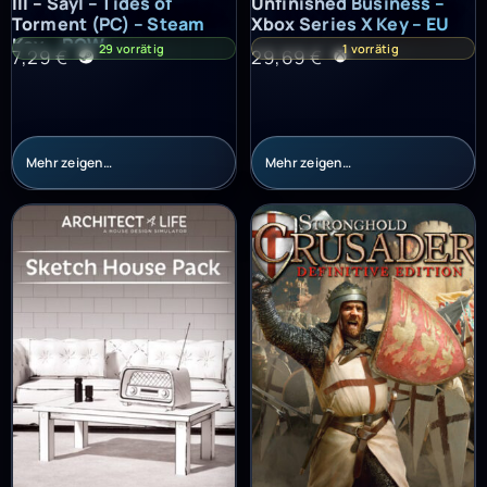
III – Sayl – Tides of
Unfinished Business –
Torment (PC) – Steam
Xbox Series X Key – EU
Key – ROW
29 vorrätig
1 vorrätig
7,29
€
29,69
€
Mehr zeigen…
Mehr zeigen…