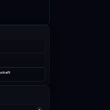
.
schaft