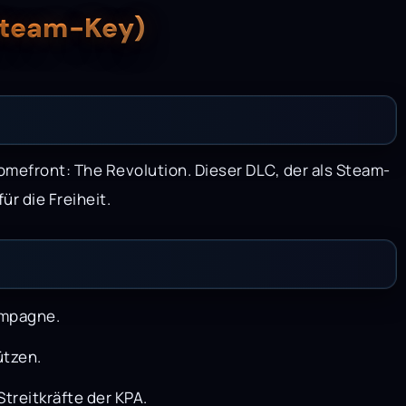
Steam-Key)
omefront: The Revolution. Dieser DLC, der als Steam-
ür die Freiheit.
ampagne.
ützen.
treitkräfte der KPA.