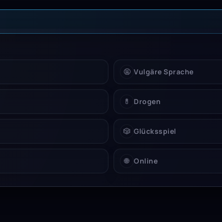
 Einschränkung
🤬
Vulgäre Sprache
💊
Drogen
🎲
Glücksspiel
🌐
Online