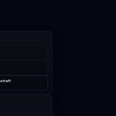
.
schaft