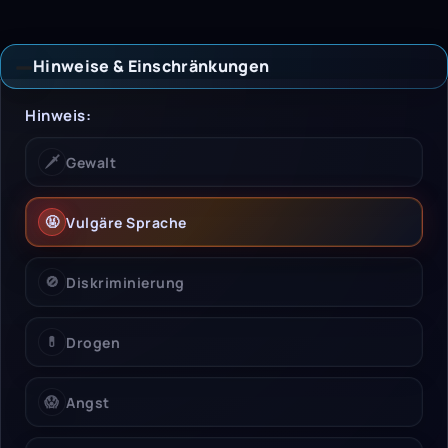
Hinweise & Einschränkungen
Hinweise & Einschrän
Hinweis:
🗡️
Gewalt
🤬
Vulgäre Sprache
🚫
Diskriminierung
💊
Drogen
😱
Angst