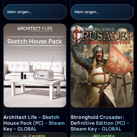
Mehr zeigen…
Mehr zeigen…
Architect Life – Sketch House Pack (PC) – Steam Key – GLOBAL
Stronghold Crusader: Definitiv
Architect Life – Sketch
Stronghold Crusader:
House Pack (PC) – Steam
Definitive Edition (PC) –
Key – GLOBAL
Steam Key – GLOBAL
2 vorrätig
500 vorrätig