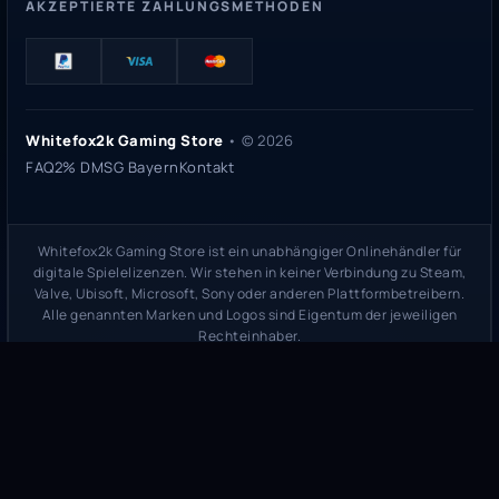
AKZEPTIERTE ZAHLUNGSMETHODEN
Whitefox2k Gaming Store
• ©
2026
FAQ
2% DMSG Bayern
Kontakt
Whitefox2k Gaming Store ist ein unabhängiger Onlinehändler für
digitale Spielelizenzen. Wir stehen in keiner Verbindung zu Steam,
Valve, Ubisoft, Microsoft, Sony oder anderen Plattformbetreibern.
Alle genannten Marken und Logos sind Eigentum der jeweiligen
Rechteinhaber.
Sicherheitsprüfung:
whitefox2k.de auf ScamAdviser prüfen
(
100/100
Stand 31. Mai 2026)
Trustpilot