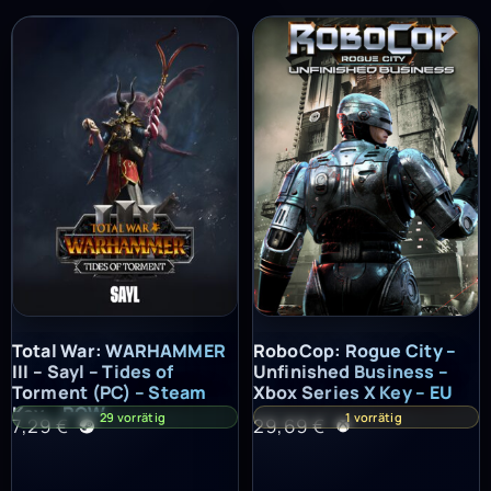
Total War: WARHAMMER III – Sayl – Tides of Torment (PC) – St
RoboCop: Rogue City – Unfinish
Total War: WARHAMMER
RoboCop: Rogue City –
III – Sayl – Tides of
Unfinished Business –
Torment (PC) – Steam
Xbox Series X Key – EU
Key – ROW
29 vorrätig
1 vorrätig
7,29
€
29,69
€