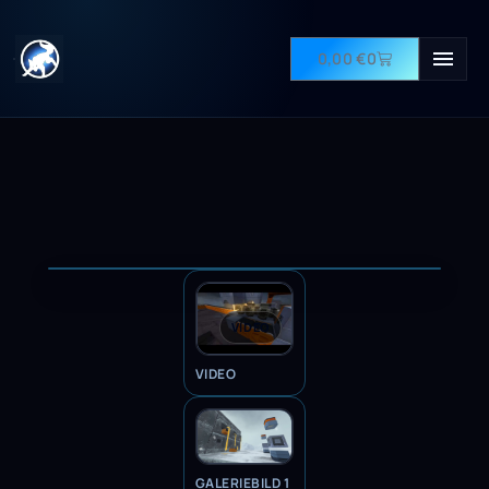
0,00
€
0
VIDEO
VIDEO
GALERIEBILD 1