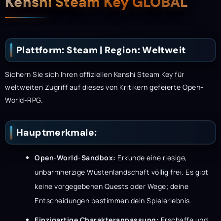
Beschreibung
Kenshi Steam Key GLOBAL
Plattform: Steam | Region: Weltweit
Sichern Sie sich Ihren offiziellen Kenshi Steam Key für
weltweiten Zugriff auf dieses von Kritikern gefeierte Open-
World-RPG.
Hauptmerkmale:
Open-World-Sandbox:
Erkunde eine riesige,
unbarmherzige Wüstenlandschaft völlig frei. Es gibt
keine vorgegebenen Quests oder Wege; deine
Entscheidungen bestimmen dein Spielerlebnis.
Einzigartige Charakteranpassung:
Erschaffe und