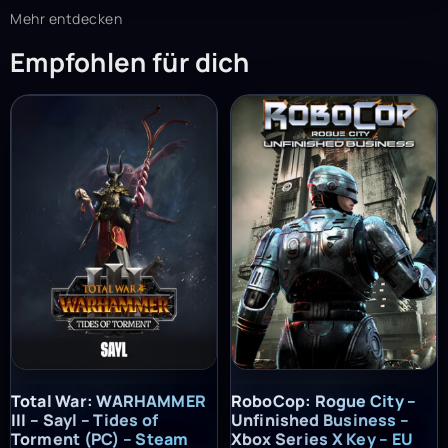
Mehr entdecken
Empfohlen für dich
Total War: WARHAMMER III – Sayl – Tides of Torment (PC) – St
RoboCop: Rogue City – Unfinish
Total War: WARHAMMER
RoboCop: Rogue City –
III – Sayl – Tides of
Unfinished Business –
Torment (PC) – Steam
Xbox Series X Key – EU