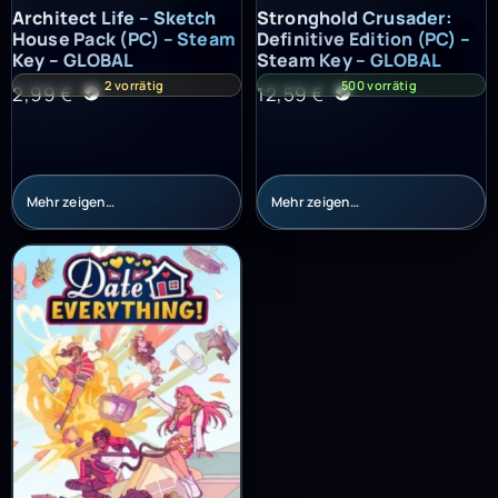
Architect Life – Sketch House Pack (PC) – Steam Key – GLOBAL
Stronghold Crusader: Definitiv
Architect Life – Sketch
Stronghold Crusader:
House Pack (PC) – Steam
Definitive Edition (PC) –
Key – GLOBAL
Steam Key – GLOBAL
2 vorrätig
500 vorrätig
2,99
€
12,59
€
Mehr zeigen…
Mehr zeigen…