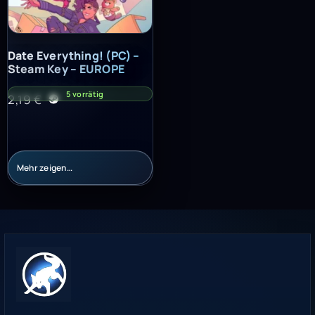
Date Everything! (PC) – Steam Key – EUROPE
Date Everything! (PC) –
Steam Key – EUROPE
5 vorrätig
2,19
€
Mehr zeigen…