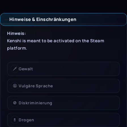
Hinweise & Einschränkungen
Hinweise & Einschrän
Hinweis:
Kenshi is meant to be activated on the Steam
platform.
🗡️
Gewalt
🤬
Vulgäre Sprache
🚫
Diskriminierung
💊
Drogen